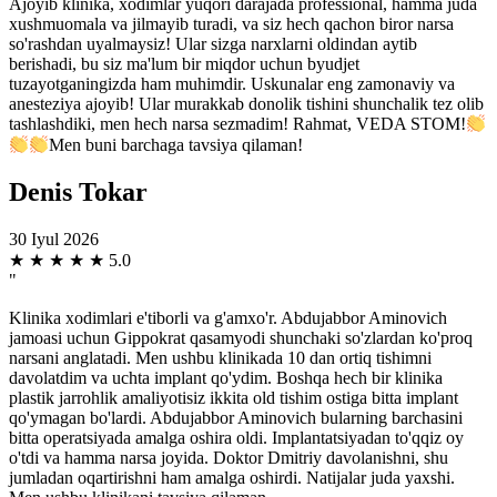
Ajoyib klinika, xodimlar yuqori darajada professional, hamma juda
xushmuomala va jilmayib turadi, va siz hech qachon biror narsa
so'rashdan uyalmaysiz! Ular sizga narxlarni oldindan aytib
berishadi, bu siz ma'lum bir miqdor uchun byudjet
tuzayotganingizda ham muhimdir. Uskunalar eng zamonaviy va
anesteziya ajoyib! Ular murakkab donolik tishini shunchalik tez olib
tashlashdiki, men hech narsa sezmadim! Rahmat, VEDA STOM!
Men buni barchaga tavsiya qilaman!
Denis Tokar
30 Iyul 2026
★
★
★
★
★
5.0
"
Klinika xodimlari e'tiborli va g'amxo'r. Abdujabbor Aminovich
jamoasi uchun Gippokrat qasamyodi shunchaki so'zlardan ko'proq
narsani anglatadi. Men ushbu klinikada 10 dan ortiq tishimni
davolatdim va uchta implant qo'ydim. Boshqa hech bir klinika
plastik jarrohlik amaliyotisiz ikkita old tishim ostiga bitta implant
qo'ymagan bo'lardi. Abdujabbor Aminovich bularning barchasini
bitta operatsiyada amalga oshira oldi. Implantatsiyadan to'qqiz oy
o'tdi va hamma narsa joyida. Doktor Dmitriy davolanishni, shu
jumladan oqartirishni ham amalga oshirdi. Natijalar juda yaxshi.