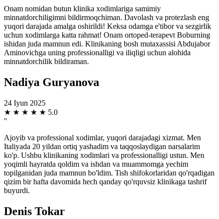
Onam nomidan butun klinika xodimlariga samimiy
minnatdorchiligimni bildirmoqchiman. Davolash va protezlash eng
yuqori darajada amalga oshirildi! Keksa odamga e'tibor va sezgirlik
uchun xodimlarga katta rahmat! Onam ortoped-terapevt Boburning
ishidan juda mamnun edi. Klinikaning bosh mutaxassisi Abdujabor
Aminovichga uning professionalligi va iliqligi uchun alohida
minnatdorchilik bildiraman.
Nadiya Guryanova
24 Iyun 2025
★
★
★
★
★
5.0
"
Ajoyib va professional xodimlar, yuqori darajadagi xizmat. Men
Italiyada 20 yildan ortiq yashadim va taqqoslaydigan narsalarim
ko'p. Ushbu klinikaning xodimlari va professionalligi ustun. Men
yoqimli hayratda qoldim va ishdan va muammomga yechim
topilganidan juda mamnun bo'ldim. Tish shifokorlaridan qo'rqadigan
qizim bir hafta davomida hech qanday qo'rquvsiz klinikaga tashrif
buyurdi.
Denis Tokar