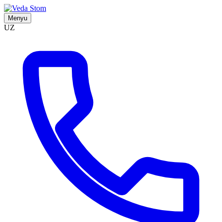
Menyu
UZ