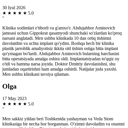
30 Iyul 2026
★
★
★
★
★
5.0
"
Klinika xodimlari e'tiborli va g'amxo'r. Abdujabbor Aminovich
jamoasi uchun Gippokrat qasamyodi shunchaki so'zlardan ko'proq
narsani anglatadi. Men ushbu klinikada 10 dan ortiq tishimni
davolatdim va uchta implant qo'ydim. Boshqa hech bir klinika
plastik jarrohlik amaliyotisiz ikkita old tishim ostiga bitta implant
qo'ymagan bo'lardi. Abdujabbor Aminovich bularning barchasini
bitta operatsiyada amalga oshira oldi. Implantatsiyadan to'qqiz oy
o'tdi va hamma narsa joyida. Doktor Dmitriy davolanishni, shu
jumladan oqartirishni ham amalga oshirdi. Natijalar juda yaxshi.
Men ushbu klinikani tavsiya qilaman.
Olga
17 May 2023
★
★
★
★
★
5.0
"
Men sakkiz yildan beri Toshkentda yashayman va Veda Stom
klinikasiga bir necha bor borganman. O'zimni davoladim va onamni