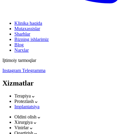
Klinika haqida
Mutaxassislar
Sharhlar
Bizning ishlarimiz
Blog
Narxlar
Ijtimoiy tarmoqlar
Instagram
Telegramma
Xizmatlar
Terapiya
Protezlash
Implantatsiya
Oldini olish
Xirurgiya
Vinirlar
Oqartirish