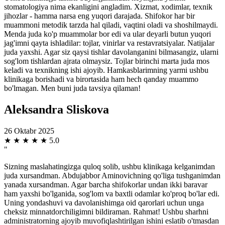
stomatologiya nima ekanligini angladim. Xizmat, xodimlar, texnik
jihozlar - hamma narsa eng yuqori darajada. Shifokor har bir
muammoni metodik tarzda hal qiladi, vaqtini oladi va shoshilmaydi.
Menda juda ko'p muammolar bor edi va ular deyarli butun yuqori
jag'imni qayta ishladilar: tojlar, vinirlar va restavratsiyalar. Natijalar
juda yaxshi. Agar siz qaysi tishlar davolanganini bilmasangiz, ularni
sog'lom tishlardan ajrata olmaysiz. Tojlar birinchi marta juda mos
keladi va texnikning ishi ajoyib. Hamkasblarimning yarmi ushbu
klinikaga borishadi va birortasida ham hech qanday muammo
bo'lmagan. Men buni juda tavsiya qilaman!
Aleksandra Sliskova
26 Oktabr 2025
★
★
★
★
★
5.0
"
Sizning maslahatingizga quloq solib, ushbu klinikaga kelganimdan
juda xursandman. Abdujabbor Aminovichning qo'liga tushganimdan
yanada xursandman. Agar barcha shifokorlar undan ikki baravar
ham yaxshi bo'lganida, sog'lom va baxtli odamlar ko'proq bo'lar edi.
Uning yondashuvi va davolanishimga oid qarorlari uchun unga
cheksiz minnatdorchiligimni bildiraman. Rahmat! Ushbu sharhni
administratorning ajoyib muvofiqlashtirilgan ishini eslatib o'tmasdan