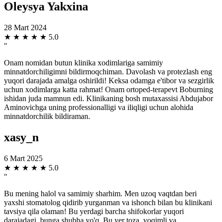
Oleysya Yakxina
28 Mart 2024
★
★
★
★
★
5.0
"
Onam nomidan butun klinika xodimlariga samimiy
minnatdorchiligimni bildirmoqchiman. Davolash va protezlash eng
yuqori darajada amalga oshirildi! Keksa odamga e'tibor va sezgirlik
uchun xodimlarga katta rahmat! Onam ortoped-terapevt Boburning
ishidan juda mamnun edi. Klinikaning bosh mutaxassisi Abdujabor
Aminovichga uning professionalligi va iliqligi uchun alohida
minnatdorchilik bildiraman.
xasy_n
6 Mart 2025
★
★
★
★
★
5.0
"
Bu mening halol va samimiy sharhim. Men uzoq vaqtdan beri
yaxshi stomatolog qidirib yurganman va ishonch bilan bu klinikani
tavsiya qila olaman! Bu yerdagi barcha shifokorlar yuqori
darajadagi, bunga shubha yo'q. Bu yer toza, yoqimli va