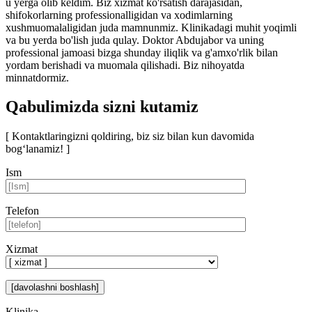
u yerga olib keldim. Biz xizmat ko'rsatish darajasidan,
shifokorlarning professionalligidan va xodimlarning
xushmuomalaligidan juda mamnunmiz. Klinikadagi muhit yoqimli
va bu yerda bo'lish juda qulay. Doktor Abdujabor va uning
professional jamoasi bizga shunday iliqlik va g'amxo'rlik bilan
yordam berishadi va muomala qilishadi. Biz nihoyatda
minnatdormiz.
Qabulimizda sizni kutamiz
[ Kontaktlaringizni qoldiring, biz siz bilan kun davomida
bog‘lanamiz! ]
Ism
Telefon
Xizmat
Klinika