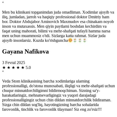
"
Men bu klinikani topganimdan juda omadliman. Xodimlar ajoyib va
iliq, jumladan, jarroh va haqiqiy professional doktor Dmitriy ham
bor. Doktor Abdujabor Aminovich Maxmudov esa chinakam noyob
inson va mutaxassis. Men qiyin paytlarni boshdan kechirdim va
faqat uning mahorati, bilimi va mehr-shafqati tufayli hamma narsa
men uchun muammosiz o'tdi. Sizlarga katta rahmat. Sizlar juda
ajoyib insonlarsiz. Kuzda ko'rishguncha
Gayana Nafikova
3 Fevral 2025
★
★
★
★
★
5.0
"
Veda Stom klinikasining barcha xodimlariga ularning
professionalligi, do'stona munosabati, iliqligi va mehr-shafqati uchun
chuqur minnatdorchiligimni bildirmoqchiman. Sizning sa'y-
harakatlaringiz, mehnatsevarligingiz va yuqori darajadagi
professionalligingiz uchun chin dildan minnatdorchilik bildiraman.
Sizga chin dildan sog'liq, hayotingizning barcha sohalarida
farovonlik, tinchlik va farovonlik tilayman! Siz eng zo'rsiz!!!