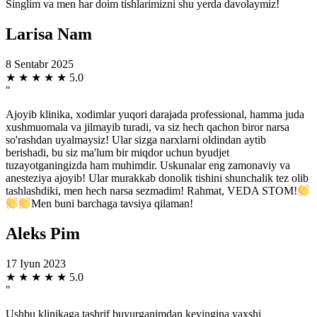
Singlim va men har doim tishlarimizni shu yerda davolaymiz!
Larisa Nam
8 Sentabr 2025
★
★
★
★
★
5.0
"
Ajoyib klinika, xodimlar yuqori darajada professional, hamma juda
xushmuomala va jilmayib turadi, va siz hech qachon biror narsa
so'rashdan uyalmaysiz! Ular sizga narxlarni oldindan aytib
berishadi, bu siz ma'lum bir miqdor uchun byudjet
tuzayotganingizda ham muhimdir. Uskunalar eng zamonaviy va
anesteziya ajoyib! Ular murakkab donolik tishini shunchalik tez olib
tashlashdiki, men hech narsa sezmadim! Rahmat, VEDA STOM!
Men buni barchaga tavsiya qilaman!
Aleks Pim
17 Iyun 2023
★
★
★
★
★
5.0
"
Ushbu klinikaga tashrif buyurganimdan keyingina yaxshi