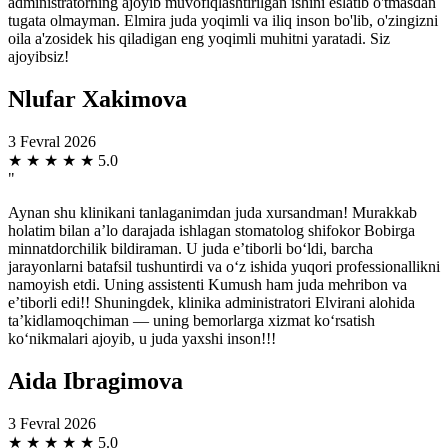
administratorning ajoyib muvofiqlashtirilgan ishini eslatib o'tmasdan
tugata olmayman. Elmira juda yoqimli va iliq inson bo'lib, o'zingizni
oila a'zosidek his qiladigan eng yoqimli muhitni yaratadi. Siz
ajoyibsiz!
Nlufar Xakimova
3 Fevral 2026
★
★
★
★
★
5.0
"
Aynan shu klinikani tanlaganimdan juda xursandman! Murakkab
holatim bilan a’lo darajada ishlagan stomatolog shifokor Bobirga
minnatdorchilik bildiraman. U juda e’tiborli bo‘ldi, barcha
jarayonlarni batafsil tushuntirdi va o‘z ishida yuqori professionallikni
namoyish etdi. Uning assistenti Kumush ham juda mehribon va
e’tiborli edi!! Shuningdek, klinika administratori Elvirani alohida
ta’kidlamoqchiman — uning bemorlarga xizmat ko‘rsatish
ko‘nikmalari ajoyib, u juda yaxshi inson!!!
Aida Ibragimova
3 Fevral 2026
★
★
★
★
★
5.0