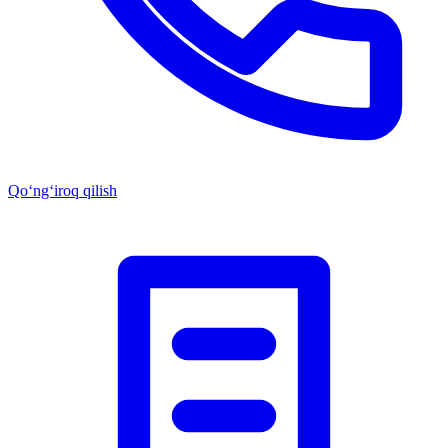
Qo‘ng‘iroq qilish