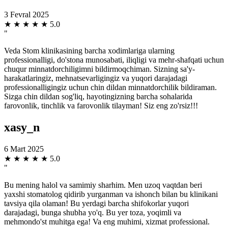
3 Fevral 2025
★
★
★
★
★
5.0
"
Veda Stom klinikasining barcha xodimlariga ularning
professionalligi, do'stona munosabati, iliqligi va mehr-shafqati uchun
chuqur minnatdorchiligimni bildirmoqchiman. Sizning sa'y-
harakatlaringiz, mehnatsevarligingiz va yuqori darajadagi
professionalligingiz uchun chin dildan minnatdorchilik bildiraman.
Sizga chin dildan sog'liq, hayotingizning barcha sohalarida
farovonlik, tinchlik va farovonlik tilayman! Siz eng zo'rsiz!!!
xasy_n
6 Mart 2025
★
★
★
★
★
5.0
"
Bu mening halol va samimiy sharhim. Men uzoq vaqtdan beri
yaxshi stomatolog qidirib yurganman va ishonch bilan bu klinikani
tavsiya qila olaman! Bu yerdagi barcha shifokorlar yuqori
darajadagi, bunga shubha yo'q. Bu yer toza, yoqimli va
mehmondo'st muhitga ega! Va eng muhimi, xizmat professional.