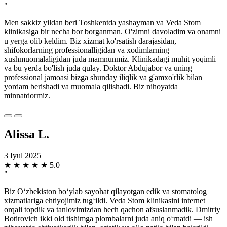
"
Men sakkiz yildan beri Toshkentda yashayman va Veda Stom
klinikasiga bir necha bor borganman. O'zimni davoladim va onamni
u yerga olib keldim. Biz xizmat ko'rsatish darajasidan,
shifokorlarning professionalligidan va xodimlarning
xushmuomalaligidan juda mamnunmiz. Klinikadagi muhit yoqimli
va bu yerda bo'lish juda qulay. Doktor Abdujabor va uning
professional jamoasi bizga shunday iliqlik va g'amxo'rlik bilan
yordam berishadi va muomala qilishadi. Biz nihoyatda
minnatdormiz.
Alissa L.
3 Iyul 2025
★
★
★
★
★
5.0
"
Biz O‘zbekiston bo‘ylab sayohat qilayotgan edik va stomatolog
xizmatlariga ehtiyojimiz tug‘ildi. Veda Stom klinikasini internet
orqali topdik va tanlovimizdan hech qachon afsuslanmadik. Dmitriy
Botirovich ikki old tishimga plombalarni juda aniq o‘rnatdi — ish