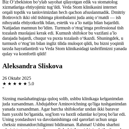
Biz O‘zbekiston bo‘ylab sayohat qilayotgan edik va stomatolog
xizmatlariga ehtiyojimiz tug‘ildi. Veda Stom klinikasini internet
orqali topdik va tanlovimizdan hech qachon afsuslanmadik. Dmitriy
Botirovich ikki old tishimga plombalarni juda aniq o‘rnatdi — ish
nihoyatda ehtiyotkorlik bilan, estetik va a’lo natija bilan bajarildi.
Natijadan mamnun bo‘ldim. Turmush o‘rtog‘imga professional tish
tozalash muolajasi kerak edi. Kumush shifokor bu vazifani a’lo
darajada bajardi, chuqur va puxta tozalash o‘tkazdi. Shuningdek, u
turmush o‘rtog‘im bilan ingliz tilida muloqot qildi, bu bizni yoqimli
tarzda hayratlantirdi va Veda Stom klinikasidagi tashrifimizni yanada
qulay va komfortli qildi!
Aleksandra Sliskova
26 Oktabr 2025
★
★
★
★
★
5.0
"
Sizning maslahatingizga quloq solib, ushbu klinikaga kelganimdan
juda xursandman. Abdujabbor Aminovichning qo'liga tushganimdan
yanada xursandman. Agar barcha shifokorlar undan ikki baravar
ham yaxshi bo'lganida, sog'lom va baxtli odamlar ko'proq bo'lar edi.
Uning yondashuvi va davolanishimga oid qarorlari uchun unga
cheksiz minnatdorchiligimni bildiraman. Rahmat! Ushbu sharhni