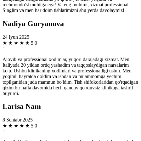
mehmondo'st muhitga ega! Va eng muhimi, xizmat professional.
Singlim va men har doim tishlarimizni shu yerda davolaymiz!
Nadiya Guryanova
24 Iyun 2025
★
★
★
★
★
5.0
"
Ajoyib va professional xodimlar, yuqori darajadagi xizmat. Men
Italiyada 20 yildan ortiq yashadim va taqqoslaydigan narsalarim
ko'p. Ushbu klinikaning xodimlari va professionalligi ustun. Men
yoqimli hayratda qoldim va ishdan va muammomga yechim
topilganidan juda mamnun bo'ldim. Tish shifokorlaridan qo'rqadigan
qizim bir hafta davomida hech qanday qo'rquvsiz klinikaga tashrif
buyurdi.
Larisa Nam
8 Sentabr 2025
★
★
★
★
★
5.0
"