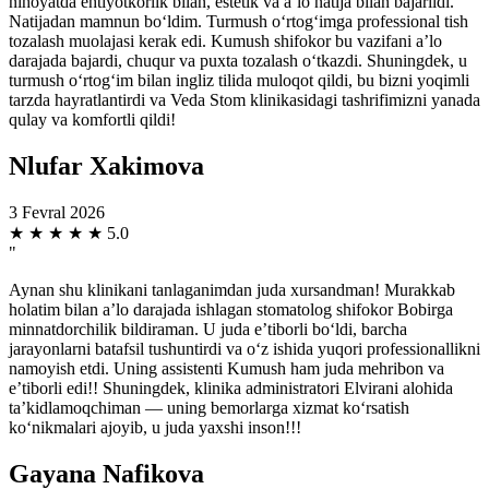
nihoyatda ehtiyotkorlik bilan, estetik va a’lo natija bilan bajarildi.
Natijadan mamnun bo‘ldim. Turmush o‘rtog‘imga professional tish
tozalash muolajasi kerak edi. Kumush shifokor bu vazifani a’lo
darajada bajardi, chuqur va puxta tozalash o‘tkazdi. Shuningdek, u
turmush o‘rtog‘im bilan ingliz tilida muloqot qildi, bu bizni yoqimli
tarzda hayratlantirdi va Veda Stom klinikasidagi tashrifimizni yanada
qulay va komfortli qildi!
Nlufar Xakimova
3 Fevral 2026
★
★
★
★
★
5.0
"
Aynan shu klinikani tanlaganimdan juda xursandman! Murakkab
holatim bilan a’lo darajada ishlagan stomatolog shifokor Bobirga
minnatdorchilik bildiraman. U juda e’tiborli bo‘ldi, barcha
jarayonlarni batafsil tushuntirdi va o‘z ishida yuqori professionallikni
namoyish etdi. Uning assistenti Kumush ham juda mehribon va
e’tiborli edi!! Shuningdek, klinika administratori Elvirani alohida
ta’kidlamoqchiman — uning bemorlarga xizmat ko‘rsatish
ko‘nikmalari ajoyib, u juda yaxshi inson!!!
Gayana Nafikova