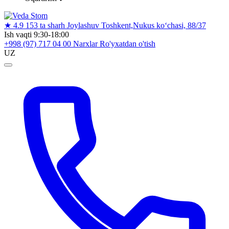
★
4.9
153 ta sharh
Joylashuv
Toshkent,Nukus ko‘chasi, 88/37
Ish vaqti
9:30-18:00
+998 (97) 717 04 00
Narxlar
Ro'yxatdan o'tish
UZ