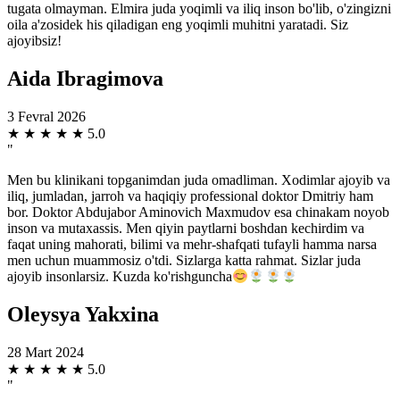
tugata olmayman. Elmira juda yoqimli va iliq inson bo'lib, o'zingizni
oila a'zosidek his qiladigan eng yoqimli muhitni yaratadi. Siz
ajoyibsiz!
Aida Ibragimova
3 Fevral 2026
★
★
★
★
★
5.0
"
Men bu klinikani topganimdan juda omadliman. Xodimlar ajoyib va
iliq, jumladan, jarroh va haqiqiy professional doktor Dmitriy ham
bor. Doktor Abdujabor Aminovich Maxmudov esa chinakam noyob
inson va mutaxassis. Men qiyin paytlarni boshdan kechirdim va
faqat uning mahorati, bilimi va mehr-shafqati tufayli hamma narsa
men uchun muammosiz o'tdi. Sizlarga katta rahmat. Sizlar juda
ajoyib insonlarsiz. Kuzda ko'rishguncha
Oleysya Yakxina
28 Mart 2024
★
★
★
★
★
5.0
"