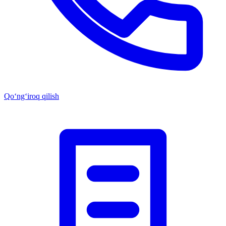
Qo‘ng‘iroq qilish