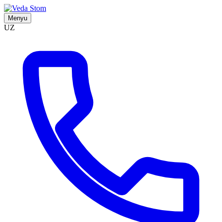
Menyu
UZ