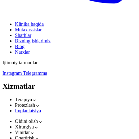
Klinika haqida
Mutaxassislar
Sharhlar
Bizning ishlarimiz
Blog
Narxlar
Ijtimoiy tarmoqlar
Instagram
Telegramma
Xizmatlar
Terapiya
Protezlash
Implantatsiya
Oldini olish
Xirurgiya
Vinirlar
Oqartirish