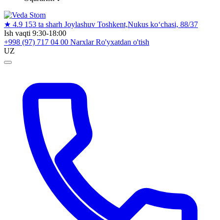
★
4.9
153 ta sharh
Joylashuv
Toshkent,Nukus ko‘chasi, 88/37
Ish vaqti
9:30-18:00
+998 (97) 717 04 00
Narxlar
Ro'yxatdan o'tish
UZ