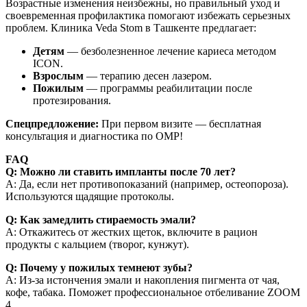
Возрастные изменения неизбежны, но правильный уход и
своевременная профилактика помогают избежать серьезных
проблем. Клиника Veda Stom в Ташкенте предлагает:
Детям
— безболезненное лечение кариеса методом
ICON.
Взрослым
— терапию десен лазером.
Пожилым
— программы реабилитации после
протезирования.
Спецпредложение:
При первом визите — бесплатная
консультация и диагностика по ОМР!
FAQ
Q: Можно ли ставить импланты после 70 лет?
A: Да, если нет противопоказаний (например, остеопороза).
Используются щадящие протоколы.
Q: Как замедлить стираемость эмали?
A: Откажитесь от жестких щеток, включите в рацион
продукты с кальцием (творог, кунжут).
Q: Почему у пожилых темнеют зубы?
A: Из-за истончения эмали и накопления пигмента от чая,
кофе, табака. Поможет профессиональное отбеливание ZOOM
4.