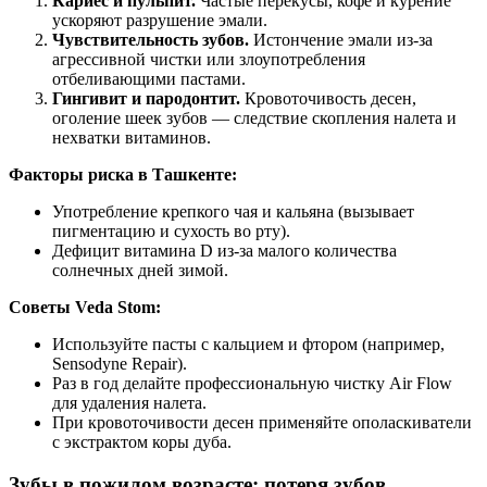
Кариес и пульпит.
Частые перекусы, кофе и курение
ускоряют разрушение эмали.
Чувствительность зубов.
Истончение эмали из-за
агрессивной чистки или злоупотребления
отбеливающими пастами.
Гингивит и пародонтит.
Кровоточивость десен,
оголение шеек зубов — следствие скопления налета и
нехватки витаминов.
Факторы риска в Ташкенте:
Употребление крепкого чая и кальяна (вызывает
пигментацию и сухость во рту).
Дефицит витамина D из-за малого количества
солнечных дней зимой.
Советы Veda Stom:
Используйте пасты с кальцием и фтором (например,
Sensodyne Repair).
Раз в год делайте профессиональную чистку Air Flow
для удаления налета.
При кровоточивости десен применяйте ополаскиватели
с экстрактом коры дуба.
Зубы в пожилом возрасте: потеря зубов,