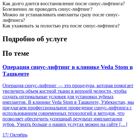
Как долго длится восстановление после синус-лифтинга?
Болезненно ли проводить синус-лифтинг?
Можно ли устанавливать импланты сразу после синус-
лифтинга?
Как ухаживать за полостью рта после синус-лифтинга?
Подробно об услуге
По теме
Операция синус-лифтинг в клинике Veda Stom в
Ташкенте
Операция синус-лифтинг — это процедура, которая помогает
увеличить объем костной ткани в верхней челюсти, чтобы
создать оптимальные условия для установки зубных
имплантов. В клинике Veda Stom в Ташкенте, Узбекистан, мы
предлагаем профессиональное проведение синус-лифтинга с
использованием современных технологий и методов, что
позволяет обеспечить успешный результат имплантации
зубов. Узнать больше о наших услугах можно на сайте […]
17/
Октябрь