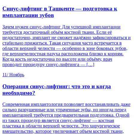
Синус-лифтинг в Ташкенте — подготовка к
имплантации зубов
Зачем нужен синус-лифтинг Для успешной имплантации
требуется достаточный объём костной ткани. Если её
недостаточно, имплант не сможет надёжно зафиксироваться и
стабильно прижиться. Такая ситуация часто встречается в
области верхней челюсти — особенно в зоне боковых зубов,
где верхнечелюстная пазуха расположена близко к корням.
Когда кость недостаточна по высоте или объёму, врач
проводит процедуру синус-лифтинга — […]
11/
Ноябрь
Операция синус-лифтинг: что это и когда
необходимо?
Современная имплантология позволяет восстанавливать даже
сильно разрушенные или утраченные зубы, но иногда перед
имплантацией требуется предварительная подготовка. Одной
из таких процедур является синус-лифтинг — костная
пластика в области верхней челюсти. Это хирургическое
вмешательство, которое увеличивает объем костной ткани,