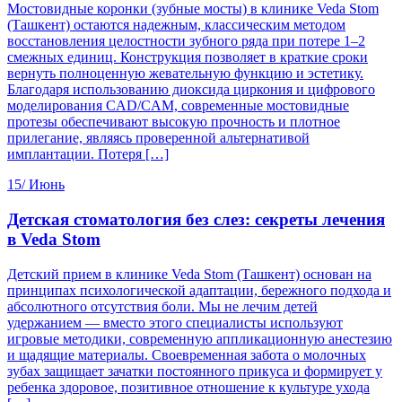
Мостовидные коронки (зубные мосты) в клинике Veda Stom
(Ташкент) остаются надежным, классическим методом
восстановления целостности зубного ряда при потере 1–2
смежных единиц. Конструкция позволяет в краткие сроки
вернуть полноценную жевательную функцию и эстетику.
Благодаря использованию диоксида циркония и цифрового
моделирования CAD/CAM, современные мостовидные
протезы обеспечивают высокую прочность и плотное
прилегание, являясь проверенной альтернативой
имплантации. Потеря […]
15/
Июнь
Детская стоматология без слез: секреты лечения
в Veda Stom
Детский прием в клинике Veda Stom (Ташкент) основан на
принципах психологической адаптации, бережного подхода и
абсолютного отсутствия боли. Мы не лечим детей
удержанием — вместо этого специалисты используют
игровые методики, современную аппликационную анестезию
и щадящие материалы. Своевременная забота о молочных
зубах защищает зачатки постоянного прикуса и формирует у
ребенка здоровое, позитивное отношение к культуре ухода