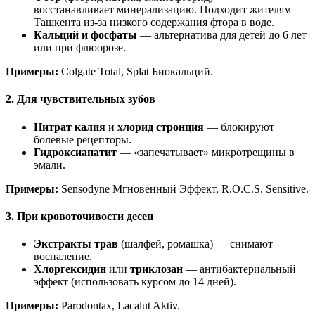
восстанавливает минерализацию. Подходит жителям
Ташкента из-за низкого содержания фтора в воде.
Кальций и фосфаты
— альтернатива для детей до 6 лет
или при флюорозе.
Примеры:
Colgate Total, Splat Биокальций.
2. Для чувствительных зубов
Нитрат калия
и
хлорид стронция
— блокируют
болевые рецепторы.
Гидроксиапатит
— «запечатывает» микротрещины в
эмали.
Примеры:
Sensodyne Мгновенный Эффект, R.O.C.S. Sensitive.
3. При кровоточивости десен
Экстракты трав
(шалфей, ромашка) — снимают
воспаление.
Хлоргексидин
или
триклозан
— антибактериальный
эффект (использовать курсом до 14 дней).
Примеры:
Parodontax, Lacalut Aktiv.