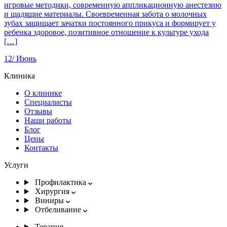
игровые методики, современную аппликационную анестезию
и щадящие материалы. Своевременная забота о молочных
зубах защищает зачатки постоянного прикуса и формирует у
ребенка здоровое, позитивное отношение к культуре ухода
[…]
12/
Июнь
Клиника
О клинике
Специалисты
Отзывы
Наши работы
Блог
Цены
Контакты
Услуги
Профилактика
Хирургия
Виниры
Отбеливание
Терапия