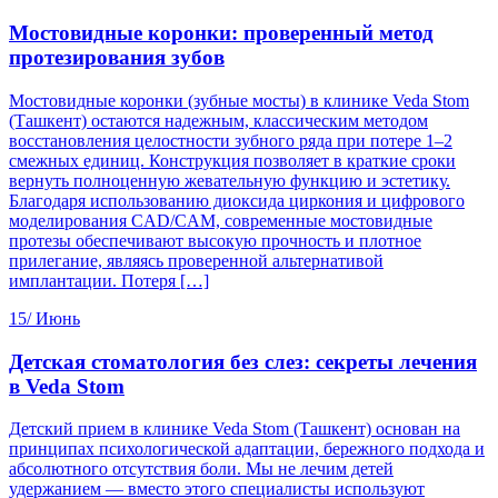
Мостовидные коронки: проверенный метод
протезирования зубов
Мостовидные коронки (зубные мосты) в клинике Veda Stom
(Ташкент) остаются надежным, классическим методом
восстановления целостности зубного ряда при потере 1–2
смежных единиц. Конструкция позволяет в краткие сроки
вернуть полноценную жевательную функцию и эстетику.
Благодаря использованию диоксида циркония и цифрового
моделирования CAD/CAM, современные мостовидные
протезы обеспечивают высокую прочность и плотное
прилегание, являясь проверенной альтернативой
имплантации. Потеря […]
15/
Июнь
Детская стоматология без слез: секреты лечения
в Veda Stom
Детский прием в клинике Veda Stom (Ташкент) основан на
принципах психологической адаптации, бережного подхода и
абсолютного отсутствия боли. Мы не лечим детей
удержанием — вместо этого специалисты используют