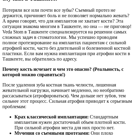
Потеряли все или почти все зубы? Съемный протез не
держится, причиняет боль и не позволяет нормально жевать?
А врачи говорят, что для имплантов не хватает кости? Эта
ситуация знакома многим в Ташкенте, но она — не приговор!
Veda Stom в Ташкенте специализируется на решении самых
сложных задач в стоматологии. Мы успешно проводим
полное протезирование на имплантах пациентам с сильной
атрофией кости, часто без длительной и болезненной костной
пластики. Если вам нужна имплантация при атрофии кости в
Ташкенте, вы обратились по адресу.
Почему кость исчезает и чем это опасно? (Реальность, с
которой можно справиться!)
После удаления зуба костная ткань челюсти, лишенная
жевательной нагрузки, начинает медленно, но необратимо
рассасываться (атрофироваться). Чем дольше нет зубов, тем
сильнее этот процесс. Сильная атрофия приводит к серьезным
проблемам:
Крах классической имплантации:
Стандартным
имплантам нужен достаточный объем плотной кости.
При сильной атрофии места для них просто нет.
Мучения со съемными протезами:
Они плохо