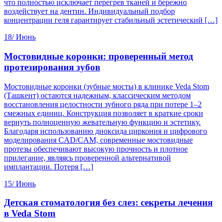
что полностью исключает перегрев тканей и бережно
воздействует на дентин. Индивидуальный подбор
концентрации геля гарантирует стабильный эстетический […]
18/
Июнь
Мостовидные коронки: проверенный метод
протезирования зубов
Мостовидные коронки (зубные мосты) в клинике Veda Stom
(Ташкент) остаются надежным, классическим методом
восстановления целостности зубного ряда при потере 1–2
смежных единиц. Конструкция позволяет в краткие сроки
вернуть полноценную жевательную функцию и эстетику.
Благодаря использованию диоксида циркония и цифрового
моделирования CAD/CAM, современные мостовидные
протезы обеспечивают высокую прочность и плотное
прилегание, являясь проверенной альтернативой
имплантации. Потеря […]
15/
Июнь
Детская стоматология без слез: секреты лечения
в Veda Stom