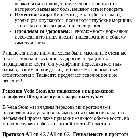
держатся на «сплющенной» челюсти, болтаются,
натирают, вызывают боль, мешают есть и говорить.
Изменение лица:
Лицо «оседает», губы западают,
уголки рта опускаются, появляются глубокие морщины
– признаки преждевременного старения.
Проблемы со здоровьем:
Невозможность нормально
пережевывать пищу вредит пищеварению и общему
самочувствию.
Раньше единственным выходом были массивные съемные
протезы или многоэтапные, дорогие операции по
наращиванию кости (синус-лифтинг, пересадка костных
блоков), занимающие до года и более. Но современная
стоматология в Ташкенте предлагает революционные
решения!
Решения Veda Stom для пациентов с выраженной
атрофией: Обходные пути к надежным зубам
В Veda Stom мы владеем передовыми протоколами,
позволяющими установить импланты и закрепить на них
несъемный протез даже при минимальном объеме кости, во
многих случаях избегая сложной костной пластики:
Протокол All-on-4® / All-on-6®: Гениальность в простоте