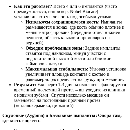
Как это работает?
Всего 4 или 6 имплантов (часто
премиум-класса, например, Nobel Biocare)
устанавливаются в челюсть под особыми углами:
Используем сохранившуюся кость:
Импланты
размещаются в зонах, где кость обычно плотнее и
меньше атрофирована (передний отдел нижней
челюсти, область клыков и премоляров на
верхней).
Обходим проблемные зоны:
Задние импланты
ставятся под наклоном, минуя участки с
недостаточной высотой кости или близкие
гайморовы пазухи.
Максимальная стабильность:
Угловая установка
увеличивает площадь контакта с костью и
равномерно распределяет нагрузку при жевании.
Результат:
Уже через 1-3 дня на импланты фиксируется
временный несъемный протез – вы уходите из клиники
с новыми зубами! Спустя несколько месяцев он
заменяется на постоянный прочный протез
(металлокерамика, цирконий).
Скуловые (Zygoma) и Базальные импланты: Опора там,
где кость еще есть