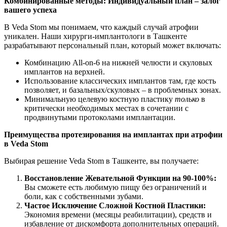
Комбинированные методы: Индивидуальный план – залог
вашего успеха
В Veda Stom мы понимаем, что каждый случай атрофии
уникален. Наши хирурги-имплантологи в Ташкенте
разрабатывают персональный план, который может включать:
Комбинацию All-on-6 на нижней челюсти и скуловых
имплантов на верхней.
Использование классических имплантов там, где кость
позволяет, и базальных/скуловых – в проблемных зонах.
Минимальную целевую костную пластику
только
в
критически необходимых местах в сочетании с
продвинутыми протоколами имплантации.
Преимущества протезирования на имплантах при атрофии
в Veda Stom
Выбирая решение Veda Stom в Ташкенте, вы получаете:
Восстановление Жевательной Функции на 90-100%:
Вы сможете есть любимую пищу без ограничений и
боли, как с собственными зубами.
Частое Исключение Сложной Костной Пластики:
Экономия времени (месяцы реабилитации), средств и
избавление от дискомфорта дополнительных операций.