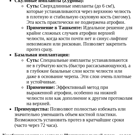
Скуловые импланты (Zygoma):
Суть:
Сверхдлинные импланты (до 6 см!),
которые устанавливаются через верхнюю челюсть
в плотную и стабильную скуловую кость (зигому).
Эта кость практически не подвержена атрофии.
Применение в Ташкенте:
Идеальное решение для
крайне сложных случаев атрофии верхней
челюсти, когда кости почти нет и синус-лифтинг
невозможен или рискован. Позволяет закрепить
протез сразу.
Базальная имплантация:
Суть:
Специальные импланты устанавливаются
не в губчатую кость (быстро рассасывающуюся), а
в глубокие базальные слои кости челюсти или
даже в основание черепа. Эти слои очень плотные
и устойчивые.
Применение:
Эффективный метод при
выраженной атрофии, особенно на нижней
челюсти или как дополнение к другим протоколам
на верхней.
Преимущества:
Позволяют полностью избежать или
значительно уменьшить объем костной пластики.
Возможность установить протез в кратчайшие сроки
(часто через 72 часа).