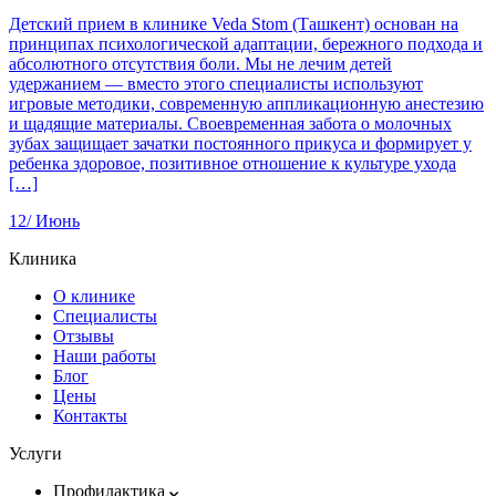
Детский прием в клинике Veda Stom (Ташкент) основан на
принципах психологической адаптации, бережного подхода и
абсолютного отсутствия боли. Мы не лечим детей
удержанием — вместо этого специалисты используют
игровые методики, современную аппликационную анестезию
и щадящие материалы. Своевременная забота о молочных
зубах защищает зачатки постоянного прикуса и формирует у
ребенка здоровое, позитивное отношение к культуре ухода
[…]
12/
Июнь
Клиника
О клинике
Специалисты
Отзывы
Наши работы
Блог
Цены
Контакты
Услуги
Профилактика