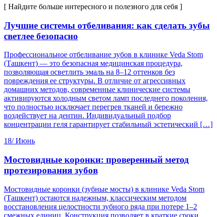
[ Найдите больше интересного и полезного для себя ]
Лучшие системы отбеливания: как сделать зубы
светлее безопасно
Профессиональное отбеливание зубов в клинике Veda Stom
(Ташкент) — это безопасная медицинская процедура,
позволяющая осветлить эмаль на 8–12 оттенков без
повреждения ее структуры. В отличие от агрессивных
домашних методов, современные клинические системы
активируются холодным светом ламп последнего поколения,
что полностью исключает перегрев тканей и бережно
воздействует на дентин. Индивидуальный подбор
концентрации геля гарантирует стабильный эстетический […]
18/
Июнь
Мостовидные коронки: проверенный метод
протезирования зубов
Мостовидные коронки (зубные мосты) в клинике Veda Stom
(Ташкент) остаются надежным, классическим методом
восстановления целостности зубного ряда при потере 1–2
смежных единиц. Конструкция позволяет в краткие сроки