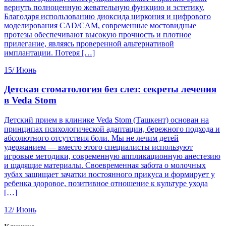
вернуть полноценную жевательную функцию и эстетику.
Благодаря использованию диоксида циркония и цифрового
моделирования CAD/CAM, современные мостовидные
протезы обеспечивают высокую прочность и плотное
прилегание, являясь проверенной альтернативой
имплантации. Потеря […]
15/
Июнь
Детская стоматология без слез: секреты лечения
в Veda Stom
Детский прием в клинике Veda Stom (Ташкент) основан на
принципах психологической адаптации, бережного подхода и
абсолютного отсутствия боли. Мы не лечим детей
удержанием — вместо этого специалисты используют
игровые методики, современную аппликационную анестезию
и щадящие материалы. Своевременная забота о молочных
зубах защищает зачатки постоянного прикуса и формирует у
ребенка здоровое, позитивное отношение к культуре ухода
[…]
12/
Июнь