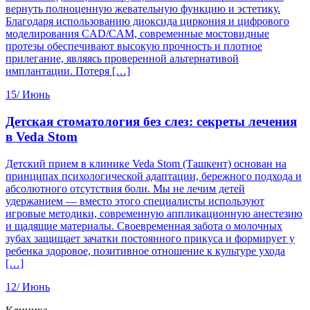
вернуть полноценную жевательную функцию и эстетику.
Благодаря использованию диоксида циркония и цифрового
моделирования CAD/CAM, современные мостовидные
протезы обеспечивают высокую прочность и плотное
прилегание, являясь проверенной альтернативой
имплантации. Потеря […]
15/
Июнь
Детская стоматология без слез: секреты лечения
в Veda Stom
Детский прием в клинике Veda Stom (Ташкент) основан на
принципах психологической адаптации, бережного подхода и
абсолютного отсутствия боли. Мы не лечим детей
удержанием — вместо этого специалисты используют
игровые методики, современную аппликационную анестезию
и щадящие материалы. Своевременная забота о молочных
зубах защищает зачатки постоянного прикуса и формирует у
ребенка здоровое, позитивное отношение к культуре ухода
[…]
12/
Июнь