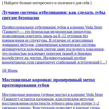
[ Найдите больше интересного и полезного для себя ]
Лучшие системы отбеливания: как сделать зубы
светлее безопасно
Профессиональное отбеливание зубов в клинике Veda Stom
(Ташкент) — это безопасная медицинская процедура,
позволяющая осветлить эмаль на 8–12 оттенков без
повреждения ее структуры. В отличие от агрессивных
домашних методов, современные клинические системы
активируются холодным светом ламп последнего поколения,
что полностью исключает перегрев тканей и бережно
воздействует на дентин. Индивидуальный подбор
концентрации геля гарантирует стабильный эстетический […]
18/
Июнь
Мостовидные коронки: проверенный метод
протезирования зубов
Мостовидные коронки (зубные мосты) в клинике Veda Stom
(Ташкент) остаются надежным, классическим методом
восстановления целостности зубного ряда при потере 1–2
смежных единиц. Конструкция позволяет в краткие сроки