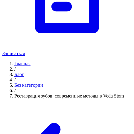
Записаться
Главная
/
Блог
/
Без категории
/
Реставрация зубов: современные методы в Veda Stom