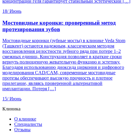
концентрации геля гарантирует стабильный эстетический […]
18/
Июнь
Мостовидные коронки: проверенный метод
протезирования зубов
Мостовидные коронки (зубные мосты) в клинике Veda Stom
(Ташкент) остаются надежным, классическим методом
восстановления целостности зубного ряда при потере 1–2
смежных единиц. Конструкция позволяет в краткие сроки
вернуть полноценную жевательную функцию и эстетику.
Благодаря использованию диоксида циркония и цифрового
моделирования CAD/CAM, современные мостовидные
протезы обеспечивают высокую прочность и плотное
прилегание, являясь проверенной альтернативой
имплантации. Потеря […]
15/
Июнь
Клиника
О клинике
Специалисты
Отзывы