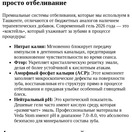
просто отбеливание
Премиальные системы отбеливания, которые мы используем в
Ташкенте, отличаются от бюджетных аналогов наличием
терапевтических добавок. Современный гель 2026 года — это
«коктейль», который ухаживает за зубами в процессе
процедуры:
Нитрат калия:
Мгновенно блокирует передачу
импульсов в дентинных канальцах, предотвращая
возникновение чувствительности во время сеанса.
Фтор:
Укрепляет кристаллическую решетку эмали,
делая её более устойчивой к кислотным атакам.
Аморфный фосфат кальция (ACP):
Этот компонент
заполняет микроскопические дефекты на поверхности
зуба, восстанавливая его структуру прямо в процессе
отбеливания и придавая улыбке особенный глянцевый
блеск.
Нейтральный pH:
Это критический показатель.
Дешевые гели часто имеют кислую среду, которая
«размягчает» эмаль. Профессиональные материалы в
Veda Stom имеют pH в диапазоне 7.0–8.0, что абсолютно
безопасно для минерального состава зуба.