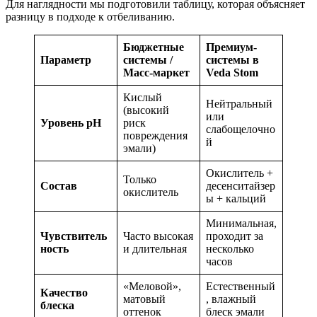
Для наглядности мы подготовили таблицу, которая объясняет
разницу в подходе к отбеливанию.
Бюджетные
Премиум-
Параметр
системы /
системы в
Масс-маркет
Veda Stom
Кислый
Нейтральный
(высокий
или
Уровень pH
риск
слабощелочно
повреждения
й
эмали)
Окислитель +
Только
Состав
десенситайзер
окислитель
ы + кальций
Минимальная,
Чувствитель
Часто высокая
проходит за
ность
и длительная
несколько
часов
«Меловой»,
Естественный
Качество
матовый
, влажный
блеска
оттенок
блеск эмали