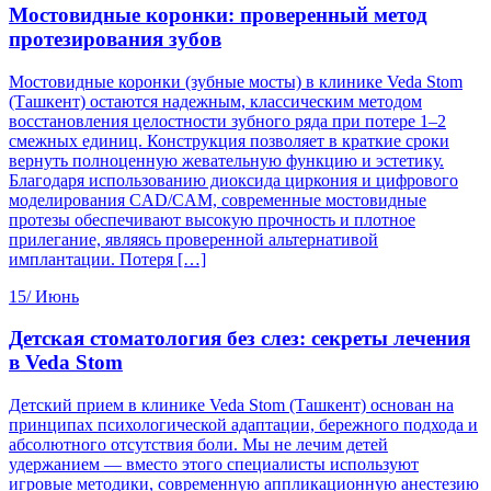
Мостовидные коронки: проверенный метод
протезирования зубов
Мостовидные коронки (зубные мосты) в клинике Veda Stom
(Ташкент) остаются надежным, классическим методом
восстановления целостности зубного ряда при потере 1–2
смежных единиц. Конструкция позволяет в краткие сроки
вернуть полноценную жевательную функцию и эстетику.
Благодаря использованию диоксида циркония и цифрового
моделирования CAD/CAM, современные мостовидные
протезы обеспечивают высокую прочность и плотное
прилегание, являясь проверенной альтернативой
имплантации. Потеря […]
15/
Июнь
Детская стоматология без слез: секреты лечения
в Veda Stom
Детский прием в клинике Veda Stom (Ташкент) основан на
принципах психологической адаптации, бережного подхода и
абсолютного отсутствия боли. Мы не лечим детей
удержанием — вместо этого специалисты используют
игровые методики, современную аппликационную анестезию