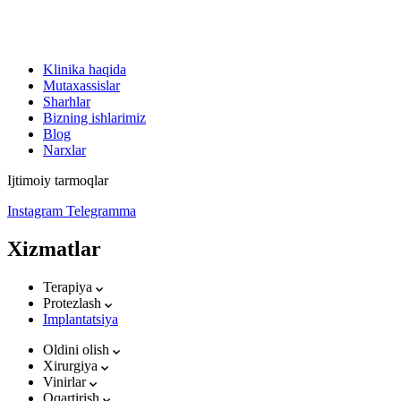
Klinika haqida
Mutaxassislar
Sharhlar
Bizning ishlarimiz
Blog
Narxlar
Ijtimoiy tarmoqlar
Instagram
Telegramma
Xizmatlar
Terapiya
Protezlash
Implantatsiya
Oldini olish
Xirurgiya
Vinirlar
Oqartirish