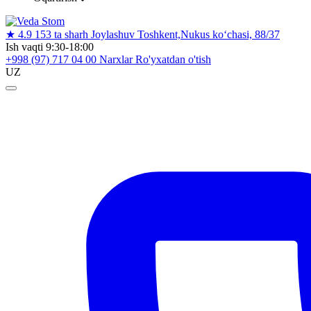
★
4.9
153 ta sharh
Joylashuv
Toshkent,Nukus ko‘chasi, 88/37
Ish vaqti
9:30-18:00
+998 (97) 717 04 00
Narxlar
Ro'yxatdan o'tish
UZ