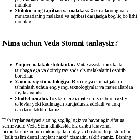
mumkin.
Shifokorning tajribasi va malakasi.
Xizmatlarning narxi
mutaxassisning malakasi va tajribasi darajasiga bog'liq bo'lishi
mumkin.
Nima uchun Veda Stomni tanlaysiz?
Yuqori malakali shifokorlar.
Mutaxassislarimiz katta
tajribaga ega va doimiy ravishda o'z malakalarini oshirib
boradilar.
Zamonaviy stomatologiya.
Biz eng yaxshi natijalarni
ta'minlash uchun eng yangi texnologiyalar va materiallardan
foydalanamiz.
Shaffof narxlar.
Biz barcha xizmatlarimiz uchun maxfiy
to'lovlar yoki kutilmagan xarajatlarsiz adolatli va aniq
narxlarni taklif qilamiz.
Tish implantatsiyasi sizning sog'lig'ingiz va hayotingiz sifatiga
sarmoyadir. Veda Stom klinikasida biz ushbu jarayonni
bemorlarimiz uchun imkon qadar qulay va bashoratli qilish uchun
“kalit taslim dental implant narxi” xizmatini taklif etamiz. Bizning