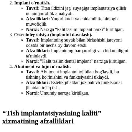
Implant o'rnatish.
Tavsif:
Titan ildizini jag' suyagiga implantatsiya qilish
uchun jarrohlik amaliyoti.
Afzalliklari:
Yuqori kuch va chidamlilik, biologik
muvofiqlik.
Narxi:
Narxga “kalit taslim implant narxi” kiritilgan.
Osseointegratsiya (implantni davolash).
Tavsif:
Implantning suyak bilan birlashishi jarayoni
odatda bir necha oy davom etadi.
Afzalliklari:
Implantning barqarorligi va chidamliligini
ta'minlaydi.
Narxi:
"Kalit taslim dental implant" narxiga kiritilgan.
Abutment va tojni o'rnatish.
Tavsif:
Abutment implantni toj bilan bog'laydi, bu
tishning ko'rinishini va funktsiyasini tiklaydi.
Afzalliklari:
Estetik jihatdan jozibali va funktsional
jihatdan to'liq tish.
Narxi:
Umumiy narxga kiritilgan.
“Tish implantatsiyasining kaliti”
xizmatining afzalliklari