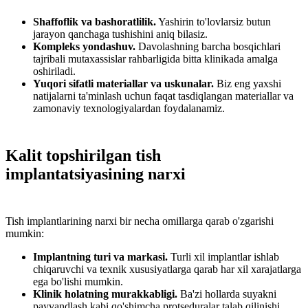
Shaffoflik va bashoratlilik.
Yashirin to'lovlarsiz butun
jarayon qanchaga tushishini aniq bilasiz.
Kompleks yondashuv.
Davolashning barcha bosqichlari
tajribali mutaxassislar rahbarligida bitta klinikada amalga
oshiriladi.
Yuqori sifatli materiallar va uskunalar.
Biz eng yaxshi
natijalarni ta'minlash uchun faqat tasdiqlangan materiallar va
zamonaviy texnologiyalardan foydalanamiz.
Kalit topshirilgan tish
implantatsiyasining narxi
Tish implantlarining narxi bir necha omillarga qarab o'zgarishi
mumkin:
Implantning turi va markasi.
Turli xil implantlar ishlab
chiqaruvchi va texnik xususiyatlarga qarab har xil xarajatlarga
ega bo'lishi mumkin.
Klinik holatning murakkabligi.
Ba'zi hollarda suyakni
payvandlash kabi qo'shimcha protseduralar talab qilinishi