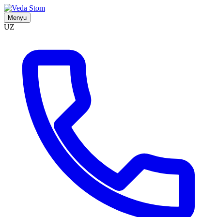
Menyu
UZ