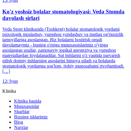
15/
Iyun
Ko'z yoshsiz bolalar stomatologiyasi: Veda Stomda
davolash sirlari
Veda Stom klinikasida (Toshkent) bolalar stomatologik yordami
psixologik moslashuv, yumshoq yondashuv va mutlaq og'riqsizlik
tamoyillariga asoslangan. Biz bolalarni bostirish orqali
davolamaymiz - buning o'rniga mutaxassislarimiz o'yinga
asoslangan usullar, zamonaviy topikal anesteziya va yumshoq
materiallardan foydalanadilar. Sut tishlarini o'z vaqtida parvarish
qilish doimiy tishlarning asoslarini himoya qiladi va bolalarda
stomatologik yordamga sog'lom, ijobiy munosabatni rivojlantiradi.
[…]
12/
Iyun
Klinika
Klinika haqida
Mutaxassislar
Sharhlar
Bizning ishlarimiz
Blog
Narxlar