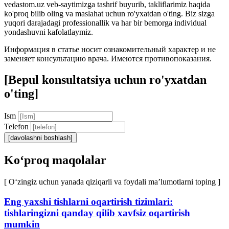
vedastom.uz veb-saytimizga tashrif buyurib, takliflarimiz haqida
ko'proq bilib oling va maslahat uchun ro'yxatdan o'ting. Biz sizga
yuqori darajadagi professionallik va har bir bemorga individual
yondashuvni kafolatlaymiz.
Информация в статье носит ознакомительный характер и не
заменяет консультацию врача. Имеются противопоказания.
[Bepul konsultatsiya uchun ro'yxatdan
o'ting]
Ism
Telefon
[davolashni boshlash]
Ko‘proq maqolalar
[ O‘zingiz uchun yanada qiziqarli va foydali ma’lumotlarni toping ]
Eng yaxshi tishlarni oqartirish tizimlari:
tishlaringizni qanday qilib xavfsiz oqartirish
mumkin