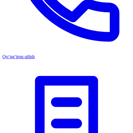
Qo‘ng‘iroq qilish