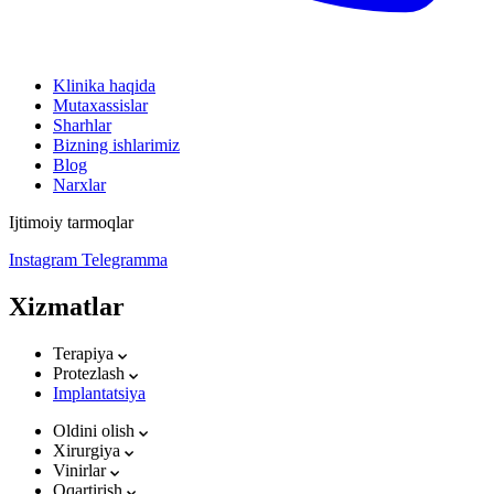
Klinika haqida
Mutaxassislar
Sharhlar
Bizning ishlarimiz
Blog
Narxlar
Ijtimoiy tarmoqlar
Instagram
Telegramma
Xizmatlar
Terapiya
Protezlash
Implantatsiya
Oldini olish
Xirurgiya
Vinirlar
Oqartirish