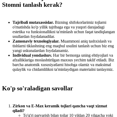
Stomni tanlash kerak?
Tajribali mutaxassislar.
Bizning shifokorlarimiz tojlarni
o'rnatishda ko'p yillik tajribaga ega va yuqori darajadagi
estetika va funksionallikni ta'minlash uchun faqat tasdiqlangan
usullardan foydalanadilar.
Zamonaviy texnologiyalar.
Muammoni aniq tashxislash va
tishlarni tiklashning eng maqbul usulini tanlash uchun biz eng
yangi uskunalardan foydalanamiz.
Individual yondashuv.
Har bir bemorga uning ehtiyojlari va
afzalliklariga moslashtirilgan maxsus yechim taklif etiladi. Biz
barcha anatomik xususiyatlarni hisobga olamiz va maksimal
qulaylik va chidamlilikni ta'minlaydigan materialni tanlaymiz.
Ko'p so'raladigan savollar
Zirkon va E-Max keramik tojlari qancha vaqt xizmat
qiladi?
To'g'ri parvarish bilan tojlar 10 yildan 20 yilgacha yoki