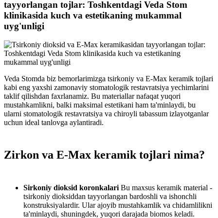
tayyorlangan tojlar: Toshkentdagi Veda Stom
klinikasida kuch va estetikaning mukammal
uyg'unligi
Veda Stomda biz bemorlarimizga tsirkoniy va E-Max keramik tojlari
kabi eng yaxshi zamonaviy stomatologik restavratsiya yechimlarini
taklif qilishdan faxrlanamiz. Bu materiallar nafaqat yuqori
mustahkamlikni, balki maksimal estetikani ham ta'minlaydi, bu
ularni stomatologik restavratsiya va chiroyli tabassum izlayotganlar
uchun ideal tanlovga aylantiradi.
Zirkon va E-Max keramik tojlari nima?
Sirkoniy dioksid koronkalari
Bu maxsus keramik material -
tsirkoniy dioksiddan tayyorlangan bardoshli va ishonchli
konstruksiyalardir. Ular ajoyib mustahkamlik va chidamlilikni
ta'minlaydi, shuningdek, yuqori darajada biomos keladi.