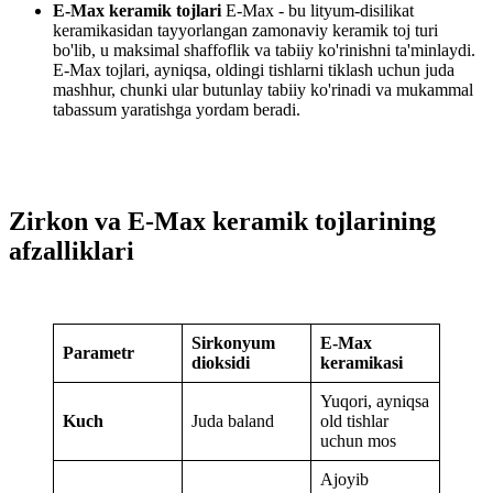
E-Max keramik tojlari
E-Max - bu lityum-disilikat
keramikasidan tayyorlangan zamonaviy keramik toj turi
bo'lib, u maksimal shaffoflik va tabiiy ko'rinishni ta'minlaydi.
E-Max tojlari, ayniqsa, oldingi tishlarni tiklash uchun juda
mashhur, chunki ular butunlay tabiiy ko'rinadi va mukammal
tabassum yaratishga yordam beradi.
Zirkon va E-Max keramik tojlarining
afzalliklari
Sirkonyum
E-Max
Parametr
dioksidi
keramikasi
Yuqori, ayniqsa
Kuch
Juda baland
old tishlar
uchun mos
Ajoyib