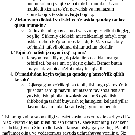
undan ko'proq vaqt xizmat qilishi mumkin. Uzoq
muddatli xizmat to'g'ri parvarish va muntazam
stomatologik tekshiruvlarga bog'liq.
Zirkonyum dioksid va E-Max o'rtasida qanday tanlov
qilish mumkin?
Tanlov tishning joylashuvi va sizning estetik didingizga
bog'liq. Sirkoniy dioksidi mustahkamligi tufayli orqa
tishlar uchun ko'proq mos keladi, E-Max esa tabiiy
ko'rinishi tufayli oldingi tishlar uchun idealdir.
Tojni o'rnatish jarayoni og'riqlimi?
Jarayon mahalliy og'riqsizlantirish ostida amalga
oshiriladi, bu esa uni og'riqsiz qiladi. Bemor butun
jarayon davomida o'zini qulay his qiladi.
O'rnatishdan keyin tojlarga qanday g'amxo'rlik qilish
kerak?
Tojlarga g'amxo'rlik qilish tabiiy tishlarga g'amxo'rlik
qilishdan farq qilmaydi: muntazam ravishda tishlarni
yuvish, tish ipi bilan tozalash va har 6 oyda tish
shifokoriga tashrif buyurish tojlaringizni kelgusi yillar
davomida a'lo holatda saqlashga yordam beradi.
Tishlaringizning salomatligi va estetikasini sirkoniy dioksid yoki E-
Max keramik tojlari bilan tiklash uchun O'zbekistonning Toshkent
shahridagi Veda Stom klinikasida konsultatsiyaga yoziling. Batafsil
ma'lumot oling va vedastom.uz saytida uchrashuvga yoziling. Siz