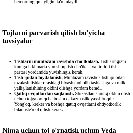
bemorning qulayligini ta'minlaydi.
Tojlarni parvarish qilish bo'yicha
tavsiyalar
Tishlarni muntazam ravishda cho'tkalash.
Tishlaringizni
kuniga ikki marta yumshoq tish cho'tkasi va ftoridli tish
pastasi yordamida yuvishingiz kerak.
Tish ipidan foydalanish.
Muntazam ravishda tish ipi bilan
tozalash tishlar orasidagi blyashkani olib tashlashga va milk
yallig'lanishining oldini olishga yordam beradi.
Qattiq ovqatlardan saqlanish.
Shikastlanishning oldini olish
uchun tojga ortiqcha bosim o'tkazmaslik yaxshiroqdir.
Yong'oq, kreker va boshqa qattiq ovqatlarni ehtiyotkorlik
bilan iste'mol qilish kerak.
Nima uchun toj o'rnatish uchun Veda