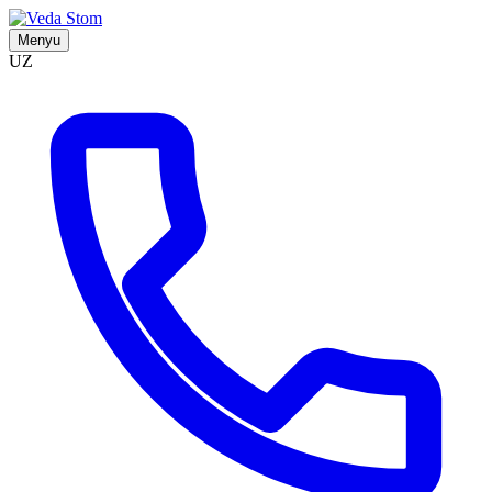
Menyu
UZ