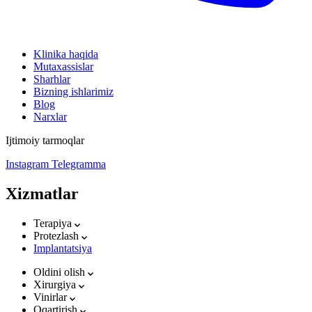
Klinika haqida
Mutaxassislar
Sharhlar
Bizning ishlarimiz
Blog
Narxlar
Ijtimoiy tarmoqlar
Instagram
Telegramma
Xizmatlar
Terapiya
Protezlash
Implantatsiya
Oldini olish
Xirurgiya
Vinirlar
Oqartirish