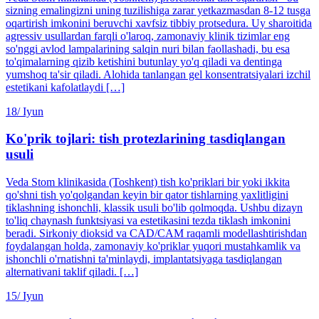
sizning emalingizni uning tuzilishiga zarar yetkazmasdan 8-12 tusga
oqartirish imkonini beruvchi xavfsiz tibbiy protsedura. Uy sharoitida
agressiv usullardan farqli o'laroq, zamonaviy klinik tizimlar eng
so'nggi avlod lampalarining salqin nuri bilan faollashadi, bu esa
to'qimalarning qizib ketishini butunlay yo'q qiladi va dentinga
yumshoq ta'sir qiladi. Alohida tanlangan gel konsentratsiyalari izchil
estetikani kafolatlaydi […]
18/
Iyun
Ko'prik tojlari: tish protezlarining tasdiqlangan
usuli
Veda Stom klinikasida (Toshkent) tish ko'priklari bir yoki ikkita
qo'shni tish yo'qolgandan keyin bir qator tishlarning yaxlitligini
tiklashning ishonchli, klassik usuli bo'lib qolmoqda. Ushbu dizayn
to'liq chaynash funktsiyasi va estetikasini tezda tiklash imkonini
beradi. Sirkoniy dioksid va CAD/CAM raqamli modellashtirishdan
foydalangan holda, zamonaviy ko'priklar yuqori mustahkamlik va
ishonchli o'rnatishni ta'minlaydi, implantatsiyaga tasdiqlangan
alternativani taklif qiladi. […]
15/
Iyun