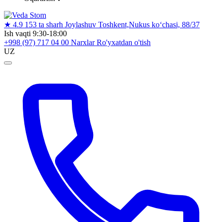
★
4.9
153 ta sharh
Joylashuv
Toshkent,Nukus ko‘chasi, 88/37
Ish vaqti
9:30-18:00
+998 (97) 717 04 00
Narxlar
Ro'yxatdan o'tish
UZ