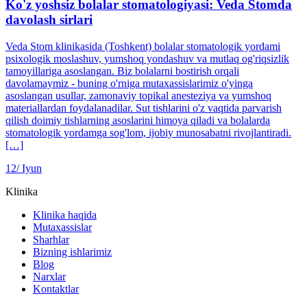
Ko'z yoshsiz bolalar stomatologiyasi: Veda Stomda
davolash sirlari
Veda Stom klinikasida (Toshkent) bolalar stomatologik yordami
psixologik moslashuv, yumshoq yondashuv va mutlaq og'riqsizlik
tamoyillariga asoslangan. Biz bolalarni bostirish orqali
davolamaymiz - buning o'rniga mutaxassislarimiz o'yinga
asoslangan usullar, zamonaviy topikal anesteziya va yumshoq
materiallardan foydalanadilar. Sut tishlarini o'z vaqtida parvarish
qilish doimiy tishlarning asoslarini himoya qiladi va bolalarda
stomatologik yordamga sog'lom, ijobiy munosabatni rivojlantiradi.
[…]
12/
Iyun
Klinika
Klinika haqida
Mutaxassislar
Sharhlar
Bizning ishlarimiz
Blog
Narxlar
Kontaktlar