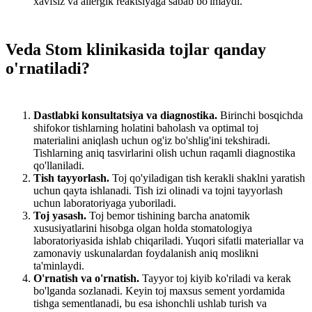
xavfsiz va allergik reaktsiyaga sabab bo'lmaydi.
Veda Stom klinikasida tojlar qanday
o'rnatiladi?
Dastlabki konsultatsiya va diagnostika.
Birinchi bosqichda
shifokor tishlarning holatini baholash va optimal toj
materialini aniqlash uchun og'iz bo'shlig'ini tekshiradi.
Tishlarning aniq tasvirlarini olish uchun raqamli diagnostika
qo'llaniladi.
Tish tayyorlash.
Toj qo'yiladigan tish kerakli shaklni yaratish
uchun qayta ishlanadi. Tish izi olinadi va tojni tayyorlash
uchun laboratoriyaga yuboriladi.
Toj yasash.
Toj bemor tishining barcha anatomik
xususiyatlarini hisobga olgan holda stomatologiya
laboratoriyasida ishlab chiqariladi. Yuqori sifatli materiallar va
zamonaviy uskunalardan foydalanish aniq moslikni
ta'minlaydi.
O'rnatish va o'rnatish.
Tayyor toj kiyib ko'riladi va kerak
bo'lganda sozlanadi. Keyin toj maxsus sement yordamida
tishga sementlanadi, bu esa ishonchli ushlab turish va