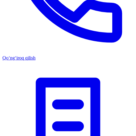
Qo‘ng‘iroq qilish