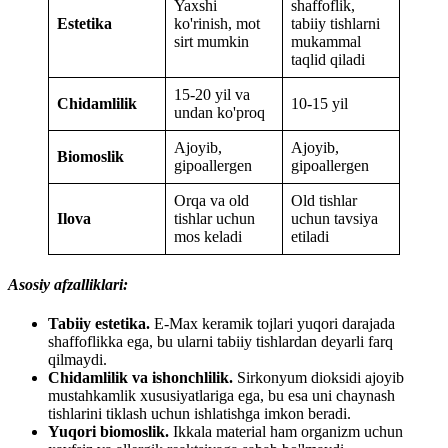
Yaxshi
shaffoflik,
Estetika
ko'rinish, mot
tabiiy tishlarni
sirt mumkin
mukammal
taqlid qiladi
15-20 yil va
Chidamlilik
10-15 yil
undan ko'proq
Ajoyib,
Ajoyib,
Biomoslik
gipoallergen
gipoallergen
Orqa va old
Old tishlar
Ilova
tishlar uchun
uchun tavsiya
mos keladi
etiladi
Asosiy afzalliklari:
Tabiiy estetika.
E-Max keramik tojlari yuqori darajada
shaffoflikka ega, bu ularni tabiiy tishlardan deyarli farq
qilmaydi.
Chidamlilik va ishonchlilik.
Sirkonyum dioksidi ajoyib
mustahkamlik xususiyatlariga ega, bu esa uni chaynash
tishlarini tiklash uchun ishlatishga imkon beradi.
Yuqori biomoslik.
Ikkala material ham organizm uchun