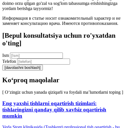
doimo orzu qilgan go'zal va sog'lom tabassumga erishishingizga
yordam berishga tayyormiz!
Информация в статье носит ознакомительный характер и не
заменяет консультацию врача. Имеются противопоказания.
[Bepul konsultatsiya uchun ro'yxatdan
o'ting]
Ism
Telefon
[davolashni boshlash]
Ko‘proq maqolalar
[ O‘zingiz uchun yanada qiziqarli va foydali ma’lumotlarni toping ]
Eng yaxshi tishlarni oqartirish tizimlari:
tishlaringizni qanday qilib xavfsiz oqartirish
mumkin
Veda Stom klinikasida (Toshkent) professional tish oqartirish - bu