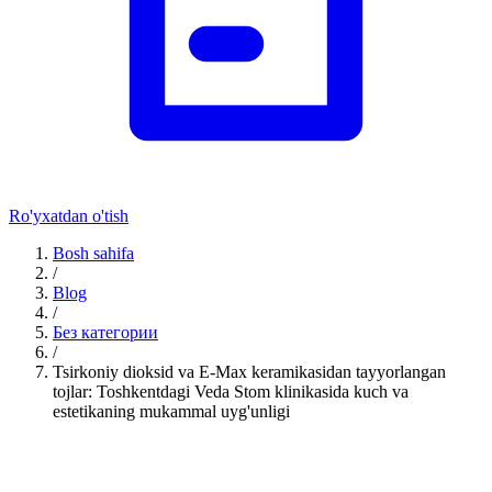
Ro'yxatdan o'tish
Bosh sahifa
/
Blog
/
Без категории
/
Tsirkoniy dioksid va E-Max keramikasidan tayyorlangan
tojlar: Toshkentdagi Veda Stom klinikasida kuch va
estetikaning mukammal uyg'unligi