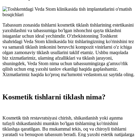
Tabassum zonasida tishlarni kosmetik tiklash tishlarining estetikasini
yaxshilashni va tabassumiga bo'lgan ishonchni qayta tiklashni
istaganlar uchun ideal yechimdir. O'zbekistonning Toshkent
shahridagi Veda Stom klinikasida biz tishlaringizning ko'rinishini tez
va samarali tiklash imkonini beruvchi kompozit vinirlarni o'z ichiga
olgan zamonaviy tiklash usullarini taklif etamiz. Ushbu maqolada
biz xizmatlarimiz, ularning afzalliklari va tiklash jarayoni,
shuningdek, Veda Stom nima uchun tabassumingizga g'amxo'rlik
qilish uchun eng yaxshi tanlov ekanligi haqida gaplashamiz.
Xizmatlarimiz haqida ko'proq ma'lumotni vedastom.uz saytida oling.
Kosmetik tishlarni tiklash nima?
Kosmetik tish restavratsiyasi chirish, shikastlanish yoki aşınma
tufayli shikastlanishi mumkin bo'lgan tishlarning ko'rinishini
tiklashga qaratilgan. Bu mukammal tekis, oq va chiroyli tishlarni
yaratadi va benuqson tabassum beradi. Eng yaxshi estetik natijalarga