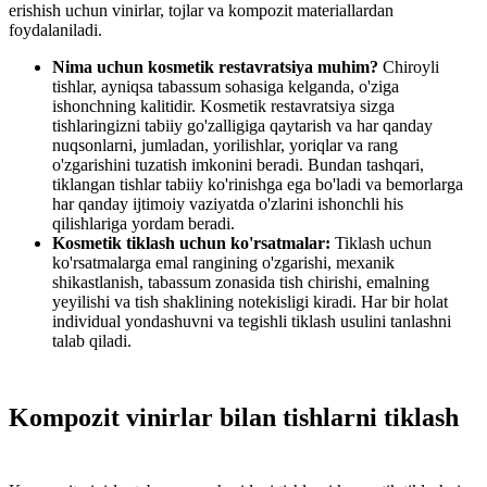
erishish uchun vinirlar, tojlar va kompozit materiallardan
foydalaniladi.
Nima uchun kosmetik restavratsiya muhim?
Chiroyli
tishlar, ayniqsa tabassum sohasiga kelganda, o'ziga
ishonchning kalitidir. Kosmetik restavratsiya sizga
tishlaringizni tabiiy go'zalligiga qaytarish va har qanday
nuqsonlarni, jumladan, yorilishlar, yoriqlar va rang
o'zgarishini tuzatish imkonini beradi. Bundan tashqari,
tiklangan tishlar tabiiy ko'rinishga ega bo'ladi va bemorlarga
har qanday ijtimoiy vaziyatda o'zlarini ishonchli his
qilishlariga yordam beradi.
Kosmetik tiklash uchun ko'rsatmalar:
Tiklash uchun
ko'rsatmalarga emal rangining o'zgarishi, mexanik
shikastlanish, tabassum zonasida tish chirishi, emalning
yeyilishi va tish shaklining notekisligi kiradi. Har bir holat
individual yondashuvni va tegishli tiklash usulini tanlashni
talab qiladi.
Kompozit vinirlar bilan tishlarni tiklash