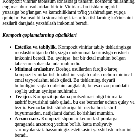
Kompozit vinirlar tabassum sohasidagi tishlarni kosmetik tiklashning
eng mashhur usullaridan biridir. Vinirlar - bu tishlarning old
yuzasiga bog'langan va kamchiliklarni to'liq yashiradigan yupqa
qobiqlar. Bu usul bitta stomatologik tashrifda tishlarning ko'rinishini
sezilarli darajada yaxshilash imkonini beradi.
Kompozit qoplamalarning afzalliklari
Estetika va tabiiylik.
Kompozit vinirlar tabiiy tishlaringizga
moslashtirilgan bo'lib, sizga mukammal ko'rinishga erishish
imkonini beradi. Bu, ayniqsa, har bir detal muhim bo'lgan
tabassum sohasida juda muhimdir.
Minimal aralashuv.
Boshqa usullardan farqli o'laroq,
kompozit vinirlar tish tuzilishini saqlab qolish uchun minimal
emal tayyorlashni talab qiladi. Bu tishlarning deyarli
butunligini saqlab qolishini anglatadi, bu esa uzoq muddatli
sog'liq uchun ayniqsa muhimdir.
Tez ijro.
Kompozit qoplama protsedurasi atigi bir marta
tashrif buyurishni talab qiladi, bu esa bemorlar uchun qulay va
tezdir. Bemorlar tish shifokoriga bir necha bor tashrif
buyurmasdan, natijalarni darhol ko'rishlari mumkin.
Arzon narx.
Kompozit shponlar keramik shponlarga
qaraganda arzonroq yechim bo'lib, katta moliyaviy
sarmoyalarsiz tabassumingiz estetikasini yaxshilash imkonini
beradi.