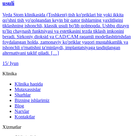
usuli
Veda Stom klinikasida (Toshkent) tish ko'priklari bir yoki ikkita
qo'shni tish yo'qolgandan keyin bir qator tishlarning yaxlitligini
tiklashning ishonchli, klassik usuli bo'lib qolmoqda. Ushbu dizayn
to'liq chaynash funktsiyasi va estetikasini tezda tiklash imkonini
beradi. Sirkoniy dioksid va CAD/CAM raqamli modellashtirishdan
foydalangan holda, zamonaviy ko'priklar yuqori mustahkamlik va
ishonchli o'rnatishni ta'minlaydi, implantatsiyaga tasdiqlangan
alternativani taklif qiladi. […]
15/
Iyun
Klinika
Klinika haqida
Mutaxassislar
Sharhlar
Bizning ishlarimiz
Blog
Narxlar
Kontaktlar
Xizmatlar