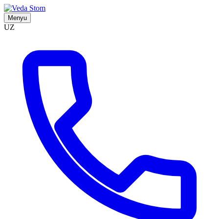
Menyu
UZ