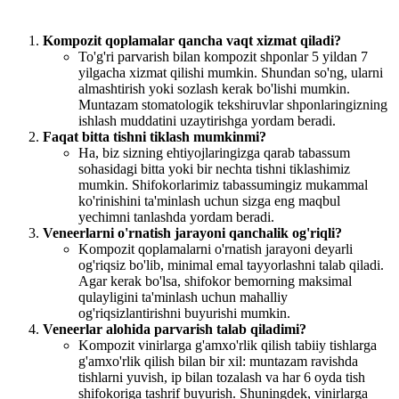
Kompozit qoplamalar qancha vaqt xizmat qiladi?
To'g'ri parvarish bilan kompozit shponlar 5 yildan 7
yilgacha xizmat qilishi mumkin. Shundan so'ng, ularni
almashtirish yoki sozlash kerak bo'lishi mumkin.
Muntazam stomatologik tekshiruvlar shponlaringizning
ishlash muddatini uzaytirishga yordam beradi.
Faqat bitta tishni tiklash mumkinmi?
Ha, biz sizning ehtiyojlaringizga qarab tabassum
sohasidagi bitta yoki bir nechta tishni tiklashimiz
mumkin. Shifokorlarimiz tabassumingiz mukammal
ko'rinishini ta'minlash uchun sizga eng maqbul
yechimni tanlashda yordam beradi.
Veneerlarni o'rnatish jarayoni qanchalik og'riqli?
Kompozit qoplamalarni o'rnatish jarayoni deyarli
og'riqsiz bo'lib, minimal emal tayyorlashni talab qiladi.
Agar kerak bo'lsa, shifokor bemorning maksimal
qulayligini ta'minlash uchun mahalliy
og'riqsizlantirishni buyurishi mumkin.
Veneerlar alohida parvarish talab qiladimi?
Kompozit vinirlarga g'amxo'rlik qilish tabiiy tishlarga
g'amxo'rlik qilish bilan bir xil: muntazam ravishda
tishlarni yuvish, ip bilan tozalash va har 6 oyda tish
shifokoriga tashrif buyurish. Shuningdek, vinirlarga