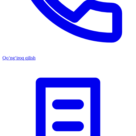
Qo‘ng‘iroq qilish