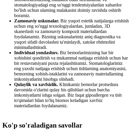
stomatologiyadagi eng so'nggi tendentsiyalardan xabardor
bo'lish uchun ularning malakasini doimiy ravishda oshirib
boramiz.
Zamonaviy uskunalar.
Biz yuqori estetik natijalarga erishish
uchun eng so'nggi texnologiyalardan, jumladan, 3D
skanerlash va zamonaviy kompozit materiallardan
foydalanamiz. Bizning uskunalarimiz aniq diagnostika va
yuqori sifatli davolashni ta'minlaydi, xatolar ehtimolini
minimallashtiradi.
Individual yondashuv.
Biz bemorlarimizning har bir
xohishini qondirish va mukammal natijaga erishish uchun har
bir restavratsiyani puxta rejalashtiramiz. Stomatologlarimiz
eng yaxshi natijaga erishish uchun tishlarning anatomiyasini,
bemorning xohish-istaklarini va zamonaviy materiallarning
imkoniyatlarini hisobga olishadi.
Qulaylik va xavfsizlik.
Klinikamiz bemorlar protsedura
davomida o'zlarini qulay his qilishlari uchun barcha
imkoniyatlarni ishga solgan. Biz faqat gipoallergen va tish
to'qimalari bilan to'liq biomos keladigan xavfsiz
materiallardan foydalanamiz.
Ko'p so'raladigan savollar