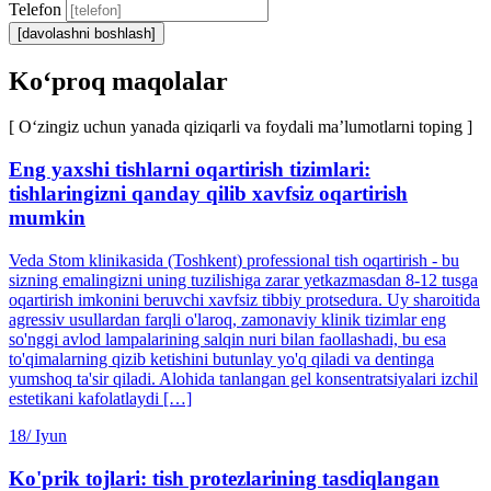
Telefon
[davolashni boshlash]
Ko‘proq maqolalar
[ O‘zingiz uchun yanada qiziqarli va foydali ma’lumotlarni toping ]
Eng yaxshi tishlarni oqartirish tizimlari:
tishlaringizni qanday qilib xavfsiz oqartirish
mumkin
Veda Stom klinikasida (Toshkent) professional tish oqartirish - bu
sizning emalingizni uning tuzilishiga zarar yetkazmasdan 8-12 tusga
oqartirish imkonini beruvchi xavfsiz tibbiy protsedura. Uy sharoitida
agressiv usullardan farqli o'laroq, zamonaviy klinik tizimlar eng
so'nggi avlod lampalarining salqin nuri bilan faollashadi, bu esa
to'qimalarning qizib ketishini butunlay yo'q qiladi va dentinga
yumshoq ta'sir qiladi. Alohida tanlangan gel konsentratsiyalari izchil
estetikani kafolatlaydi […]
18/
Iyun
Ko'prik tojlari: tish protezlarining tasdiqlangan