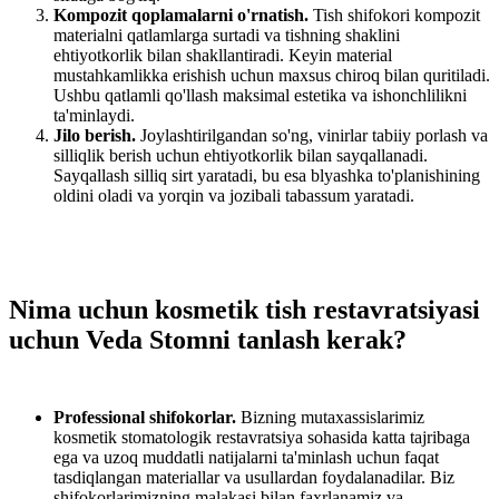
Kompozit qoplamalarni o'rnatish.
Tish shifokori kompozit
materialni qatlamlarga surtadi va tishning shaklini
ehtiyotkorlik bilan shakllantiradi. Keyin material
mustahkamlikka erishish uchun maxsus chiroq bilan quritiladi.
Ushbu qatlamli qo'llash maksimal estetika va ishonchlilikni
ta'minlaydi.
Jilo berish.
Joylashtirilgandan so'ng, vinirlar tabiiy porlash va
silliqlik berish uchun ehtiyotkorlik bilan sayqallanadi.
Sayqallash silliq sirt yaratadi, bu esa blyashka to'planishining
oldini oladi va yorqin va jozibali tabassum yaratadi.
Nima uchun kosmetik tish restavratsiyasi
uchun Veda Stomni tanlash kerak?
Professional shifokorlar.
Bizning mutaxassislarimiz
kosmetik stomatologik restavratsiya sohasida katta tajribaga
ega va uzoq muddatli natijalarni ta'minlash uchun faqat
tasdiqlangan materiallar va usullardan foydalanadilar. Biz
shifokorlarimizning malakasi bilan faxrlanamiz va