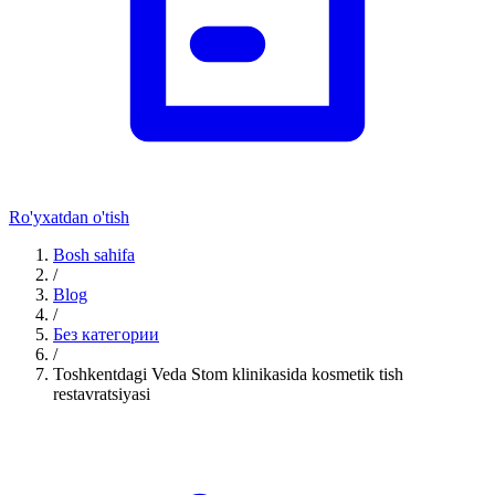
Ro'yxatdan o'tish
Bosh sahifa
/
Blog
/
Без категории
/
Toshkentdagi Veda Stom klinikasida kosmetik tish
restavratsiyasi