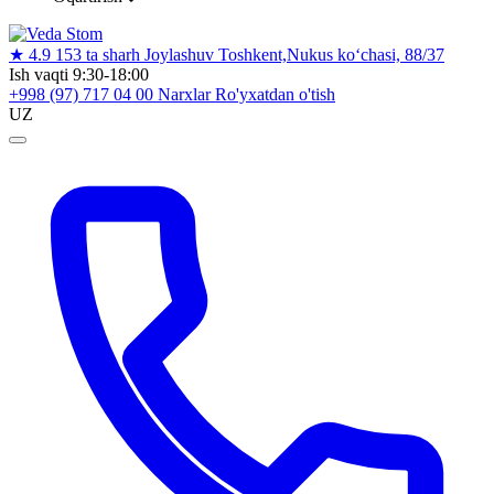
★
4.9
153 ta sharh
Joylashuv
Toshkent,Nukus ko‘chasi, 88/37
Ish vaqti
9:30-18:00
+998 (97) 717 04 00
Narxlar
Ro'yxatdan o'tish
UZ