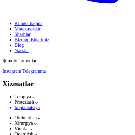
Klinika haqida
Mutaxassislar
Sharhlar
Bizning ishlarimiz
Blog
Narxlar
Ijtimoiy tarmoqlar
Instagram
Telegramma
Xizmatlar
Terapiya
Protezlash
Implantatsiya
Oldini olish
Xirurgiya
Vinirlar
Oqartirish