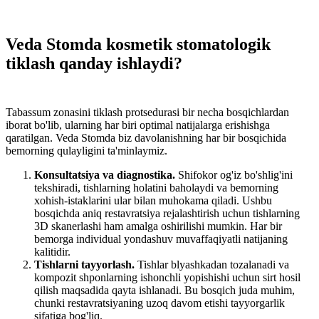
Veda Stomda kosmetik stomatologik
tiklash qanday ishlaydi?
Tabassum zonasini tiklash protsedurasi bir necha bosqichlardan
iborat bo'lib, ularning har biri optimal natijalarga erishishga
qaratilgan. Veda Stomda biz davolanishning har bir bosqichida
bemorning qulayligini ta'minlaymiz.
Konsultatsiya va diagnostika.
Shifokor og'iz bo'shlig'ini
tekshiradi, tishlarning holatini baholaydi va bemorning
xohish-istaklarini ular bilan muhokama qiladi. Ushbu
bosqichda aniq restavratsiya rejalashtirish uchun tishlarning
3D skanerlashi ham amalga oshirilishi mumkin. Har bir
bemorga individual yondashuv muvaffaqiyatli natijaning
kalitidir.
Tishlarni tayyorlash.
Tishlar blyashkadan tozalanadi va
kompozit shponlarning ishonchli yopishishi uchun sirt hosil
qilish maqsadida qayta ishlanadi. Bu bosqich juda muhim,
chunki restavratsiyaning uzoq davom etishi tayyorgarlik
sifatiga bog'liq.