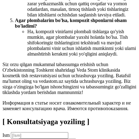
zarar yetkazmaslik uchun qattiq ovqatlar va yomon
odatlardan, masalan, tirnoq tishlash yoki tishlaringiz
bilan idishlarni ochishdan saqlanish tavsiya etiladi.
Agar plombalarim bo'lsa, kompozit shponlarni olsam
bo'ladimi?
Ha, kompozit vinirlarni plombali tishlarga qo'yish
mumkin, agar plombalar yaxshi holatda bo'lsa. Tish
shifokoringiz tishlaringizni tekshiradi va mavjud
plombalarni vinir uchun ishlatish mumkinmi yoki ularni
almashtirish kerakmi yoki yo'qligini aniqlaydi.
Siz orzu qilgan mukammal tabassumga erishish uchun
O'zbekistonning Toshkent shahridagi Veda Stom klinikasida
kosmetik tish restavratsiyasi uchun uchrashuvga yoziling. Batafsil
ma'lumot oling va vedastom.uz saytida uchrashuvga yoziling. Biz
sizga o'zingizga bo'lgan ishonchingizni va tabassumingiz go'zalligini
tiklashda yordam berishdan mamnunmiz!
Информация в статье носит ознакомительный характер и не
заменяет консультацию врача. Имеются противопоказания.
[ Konsultatsiyaga yoziling ]
Ism