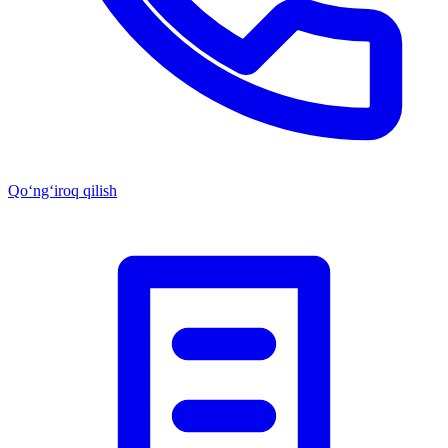
Qo‘ng‘iroq qilish