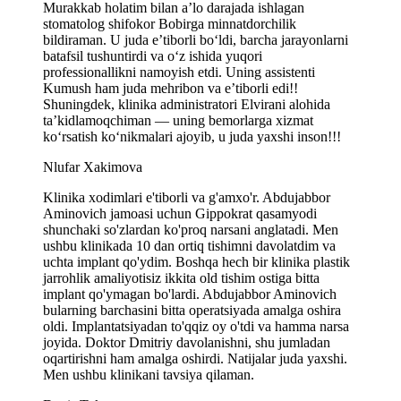
Murakkab holatim bilan a’lo darajada ishlagan
stomatolog shifokor Bobirga minnatdorchilik
bildiraman. U juda e’tiborli bo‘ldi, barcha jarayonlarni
batafsil tushuntirdi va o‘z ishida yuqori
professionallikni namoyish etdi. Uning assistenti
Kumush ham juda mehribon va e’tiborli edi!!
Shuningdek, klinika administratori Elvirani alohida
ta’kidlamoqchiman — uning bemorlarga xizmat
ko‘rsatish ko‘nikmalari ajoyib, u juda yaxshi inson!!!
Nlufar Xakimova
Klinika xodimlari e'tiborli va g'amxo'r. Abdujabbor
Aminovich jamoasi uchun Gippokrat qasamyodi
shunchaki so'zlardan ko'proq narsani anglatadi. Men
ushbu klinikada 10 dan ortiq tishimni davolatdim va
uchta implant qo'ydim. Boshqa hech bir klinika plastik
jarrohlik amaliyotisiz ikkita old tishim ostiga bitta
implant qo'ymagan bo'lardi. Abdujabbor Aminovich
bularning barchasini bitta operatsiyada amalga oshira
oldi. Implantatsiyadan to'qqiz oy o'tdi va hamma narsa
joyida. Doktor Dmitriy davolanishni, shu jumladan
oqartirishni ham amalga oshirdi. Natijalar juda yaxshi.
Men ushbu klinikani tavsiya qilaman.