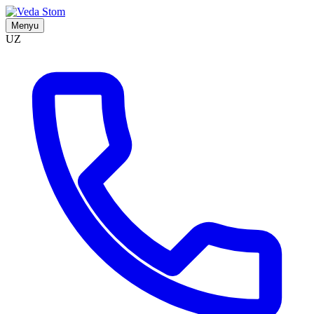
Menyu
UZ