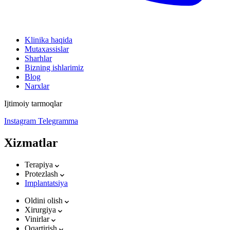
Klinika haqida
Mutaxassislar
Sharhlar
Bizning ishlarimiz
Blog
Narxlar
Ijtimoiy tarmoqlar
Instagram
Telegramma
Xizmatlar
Terapiya
Protezlash
Implantatsiya
Oldini olish
Xirurgiya
Vinirlar
Oqartirish