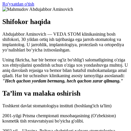
Ro'yxatdan o'tish
Shifokor haqida
Abdujabbor Aminovich — VEDA STOM klinikasining bosh
shifokori, 30 yildan ortiq ish tajribasiga ega jarroh-stomatolog va
implantolog. U jarrohlik, implantologiya, protezlash va ortopediya
yo‘nalishlari bo‘yicha ixtisoslashgan.
Uning fikricha, har bir bemor og'iz bo'shlig'i salomatligining o'ziga
xos ehtiyojlarini qondirish uchun o'ziga xos yondashuvga muhtoj. U
aniq davolash rejasiga va bemor bilan batafsil muhokamalarga amal
qiladi. Har bir uchrashuv klinikaning asosiy tamoyiliga asoslanadi:
"Hech qachon yordam bermang, hech qachon zarar qilmang."
Ta’lim va malaka oshirish
Toshkent davlat stomatologiya instituti (boshlang'ich ta'lim)
2001-yilgi Prisma chempionati musobaqasining (O'zbekiston)
kosmetik tish restavratsiyasi bo'yicha g'olibi.
2002 yil – Ukraina, Poltava shahridagi xalqaro stomatologiya