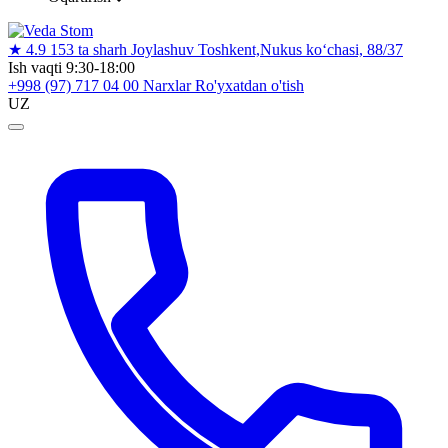
★
4.9
153 ta sharh
Joylashuv
Toshkent,Nukus ko‘chasi, 88/37
Ish vaqti
9:30-18:00
+998 (97) 717 04 00
Narxlar
Ro'yxatdan o'tish
UZ