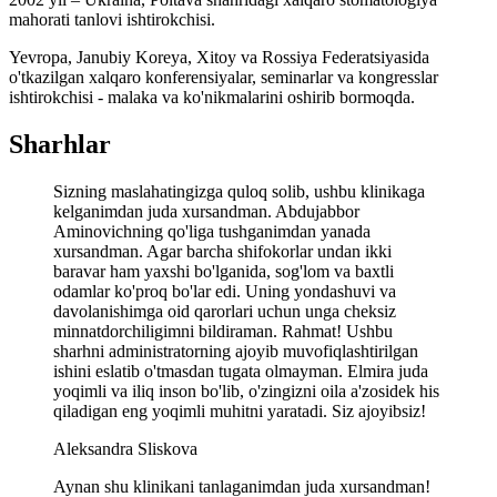
mahorati tanlovi ishtirokchisi.
Yevropa, Janubiy Koreya, Xitoy va Rossiya Federatsiyasida
o'tkazilgan xalqaro konferensiyalar, seminarlar va kongresslar
ishtirokchisi - malaka va ko'nikmalarini oshirib bormoqda.
Sharhlar
Sizning maslahatingizga quloq solib, ushbu klinikaga
kelganimdan juda xursandman. Abdujabbor
Aminovichning qo'liga tushganimdan yanada
xursandman. Agar barcha shifokorlar undan ikki
baravar ham yaxshi bo'lganida, sog'lom va baxtli
odamlar ko'proq bo'lar edi. Uning yondashuvi va
davolanishimga oid qarorlari uchun unga cheksiz
minnatdorchiligimni bildiraman. Rahmat! Ushbu
sharhni administratorning ajoyib muvofiqlashtirilgan
ishini eslatib o'tmasdan tugata olmayman. Elmira juda
yoqimli va iliq inson bo'lib, o'zingizni oila a'zosidek his
qiladigan eng yoqimli muhitni yaratadi. Siz ajoyibsiz!
Aleksandra Sliskova
Aynan shu klinikani tanlaganimdan juda xursandman!