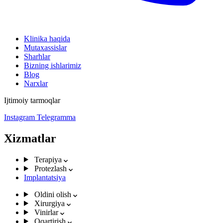
Klinika haqida
Mutaxassislar
Sharhlar
Bizning ishlarimiz
Blog
Narxlar
Ijtimoiy tarmoqlar
Instagram
Telegramma
Xizmatlar
Terapiya
Protezlash
Implantatsiya
Oldini olish
Xirurgiya
Vinirlar
Oqartirish