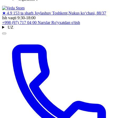
★
4.9
153 ta sharh
Joylashuv
Toshkent,Nukus ko‘chasi, 88/37
Ish vaqti
9:30-18:00
+998 (97) 717 04 00
Narxlar
Ro'yxatdan o'tish
UZ