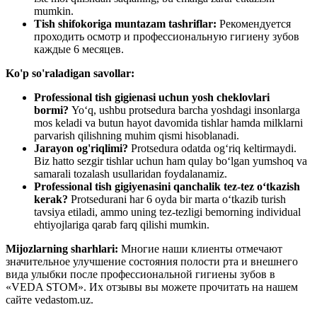
mumkin.
Tish shifokoriga muntazam tashriflar:
Рекомендуется
проходить осмотр и профессиональную гигиену зубов
каждые 6 месяцев.
Ko'p so'raladigan savollar:
Professional tish gigienasi uchun yosh cheklovlari
bormi?
Yo‘q, ushbu protsedura barcha yoshdagi insonlarga
mos keladi va butun hayot davomida tishlar hamda milklarni
parvarish qilishning muhim qismi hisoblanadi.
Jarayon og'riqlimi?
Protsedura odatda og‘riq keltirmaydi.
Biz hatto sezgir tishlar uchun ham qulay bo‘lgan yumshoq va
samarali tozalash usullaridan foydalanamiz.
Professional tish gigiyenasini qanchalik tez-tez o‘tkazish
kerak?
Protsedurani har 6 oyda bir marta o‘tkazib turish
tavsiya etiladi, ammo uning tez-tezligi bemorning individual
ehtiyojlariga qarab farq qilishi mumkin.
Mijozlarning sharhlari:
Многие наши клиенты отмечают
значительное улучшение состояния полости рта и внешнего
вида улыбки после профессиональной гигиены зубов в
«VEDA STOM». Их отзывы вы можете прочитать на нашем
сайте vedastom.uz.