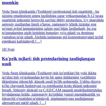
mumkin
Veda Stom klinikasida (Toshkent) professional tish oqartirish - bu
sizning emalingizni uning tuzilishiga zarar yetkazmasdan 8-12 tusga
oqartirish imkonini beruvchi xavfsiz tibbiy protsedura. Uy sharoitida
agressiv usullardan farqli o'laroq, zamonaviy klinik tizimlar eng
so'nggi avlod lampalarining salqin nuri bilan faollashadi, bu esa
to'qimalarning qizib ketishini butunlay yo'q qiladi va dentinga
yumshoq ta'sir qiladi. Alohida tanlangan gel konsentratsiyalari izchil
estetikani kafolatlaydi […]
18/
Iyun
Ko'prik tojlari: tish protezlarining tasdiqlangan
usuli
Veda Stom klinikasida (Toshkent) tish ko'priklari bir yoki ikkita
qo'shni tish yo'qolgandan keyin bir qator tishlarning yaxlitligini
tiklashning ishonchli, klassik usuli bo'lib qolmoqda. Ushbu dizayn
to'liq chaynash funktsiyasi va estetikasini tezda tiklash imkonini
beradi. Sirkoniy dioksid va CAD/CAM raqamli modellashtirishdan
foydalangan holda, zamonaviy ko'priklar yuqori mustahkamlik va
ishonchli o'rnatishni ta'minlaydi, implantatsiyaga tasdiqlangan
alternativani taklif qiladi. […]