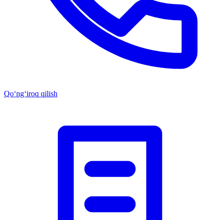
Qo‘ng‘iroq qilish