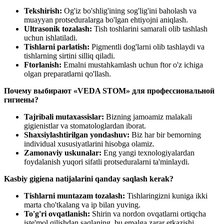
Tekshirish:
Og'iz bo'shlig'ining sog'lig'ini baholash va
muayyan protseduralarga bo'lgan ehtiyojni aniqlash.
Ultrasonik tozalash:
Tish toshlarini samarali olib tashlash
uchun ishlatiladi.
Tishlarni parlatish:
Pigmentli dog'larni olib tashlaydi va
tishlarning sirtini silliq qiladi.
Ftorlanish:
Emalni mustahkamlash uchun ftor o'z ichiga
olgan preparatlarni qo'llash.
Почему выбирают «VEDA STOM» для профессиональной
гигиены?
Tajribali mutaxassislar:
Bizning jamoamiz malakali
gigienistlar va stomatologlardan iborat.
Shaxsiylashtirilgan yondashuv:
Biz har bir bemorning
individual xususiyatlarini hisobga olamiz.
Zamonaviy uskunalar:
Eng yangi texnologiyalardan
foydalanish yuqori sifatli protseduralarni ta'minlaydi.
Kasbiy gigiena natijalarini qanday saqlash kerak?
Tishlarni muntazam tozalash:
Tishlaringizni kuniga ikki
marta cho'tkalang va ip bilan yuving.
To'g'ri ovqatlanish:
Shirin va nordon ovqatlarni ortiqcha
iste'mol qilishdan saqlaning, bu emalga zarar etkazishi