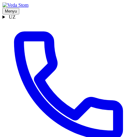
Menyu
UZ