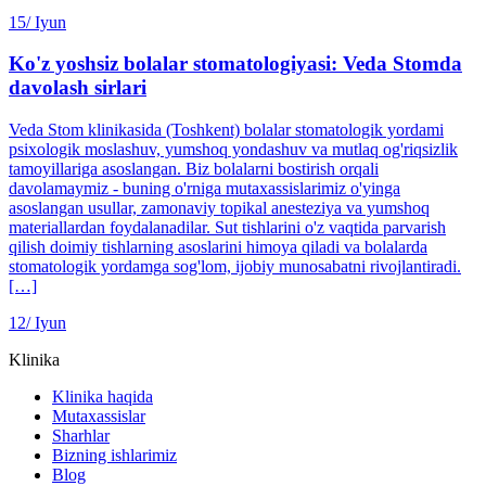
15/
Iyun
Ko'z yoshsiz bolalar stomatologiyasi: Veda Stomda
davolash sirlari
Veda Stom klinikasida (Toshkent) bolalar stomatologik yordami
psixologik moslashuv, yumshoq yondashuv va mutlaq og'riqsizlik
tamoyillariga asoslangan. Biz bolalarni bostirish orqali
davolamaymiz - buning o'rniga mutaxassislarimiz o'yinga
asoslangan usullar, zamonaviy topikal anesteziya va yumshoq
materiallardan foydalanadilar. Sut tishlarini o'z vaqtida parvarish
qilish doimiy tishlarning asoslarini himoya qiladi va bolalarda
stomatologik yordamga sog'lom, ijobiy munosabatni rivojlantiradi.
[…]
12/
Iyun
Klinika
Klinika haqida
Mutaxassislar
Sharhlar
Bizning ishlarimiz
Blog