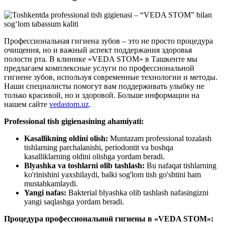
Профессиональная гигиена зубов – это не просто процедура
очищения, но и важный аспект поддержания здоровья
полости рта. В клинике «VEDA STOM» в Ташкенте мы
предлагаем комплексные услуги по профессиональной
гигиене зубов, используя современные технологии и методы.
Наши специалисты помогут вам поддерживать улыбку не
только красивой, но и здоровой. Больше информации на
нашем сайте
vedastom.uz
.
Professional tish gigienasining ahamiyati:
Kasallikning oldini olish:
Muntazam professional tozalash
tishlarning parchalanishi, periodontit va boshqa
kasalliklarning oldini olishga yordam beradi.
Blyashka va toshlarni olib tashlash:
Bu nafaqat tishlarning
ko'rinishini yaxshilaydi, balki sog'lom tish go'shtini ham
mustahkamlaydi.
Yangi nafas:
Bakterial blyashka olib tashlash nafasingizni
yangi saqlashga yordam beradi.
Процедура профессиональной гигиены в «VEDA STOM»: