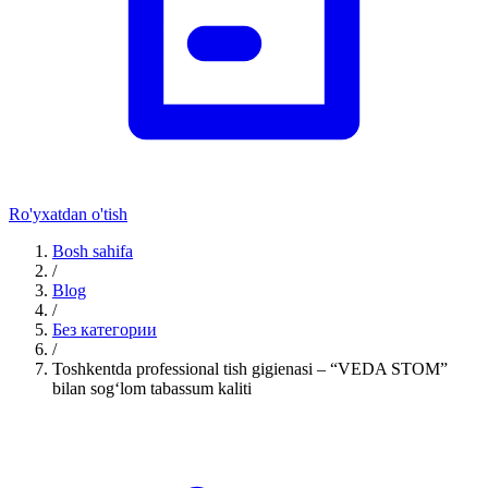
Ro'yxatdan o'tish
Bosh sahifa
/
Blog
/
Без категории
/
Toshkentda professional tish gigienasi – “VEDA STOM”
bilan sog‘lom tabassum kaliti