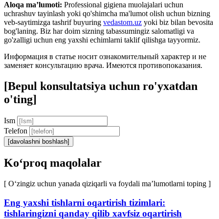
Aloqa ma’lumoti:
Professional gigiena muolajalari uchun
uchrashuv tayinlash yoki qo'shimcha ma'lumot olish uchun bizning
veb-saytimizga tashrif buyuring
vedastom.uz
yoki biz bilan bevosita
bog'laning. Biz har doim sizning tabassumingiz salomatligi va
go'zalligi uchun eng yaxshi echimlarni taklif qilishga tayyormiz.
Информация в статье носит ознакомительный характер и не
заменяет консультацию врача. Имеются противопоказания.
[Bepul konsultatsiya uchun ro'yxatdan
o'ting]
Ism
Telefon
[davolashni boshlash]
Ko‘proq maqolalar
[ O‘zingiz uchun yanada qiziqarli va foydali ma’lumotlarni toping ]
Eng yaxshi tishlarni oqartirish tizimlari:
tishlaringizni qanday qilib xavfsiz oqartirish