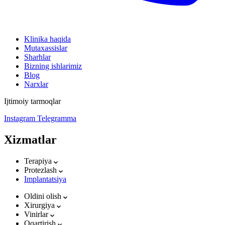
Klinika haqida
Mutaxassislar
Sharhlar
Bizning ishlarimiz
Blog
Narxlar
Ijtimoiy tarmoqlar
Instagram
Telegramma
Xizmatlar
Terapiya
Protezlash
Implantatsiya
Oldini olish
Xirurgiya
Vinirlar
Oqartirish