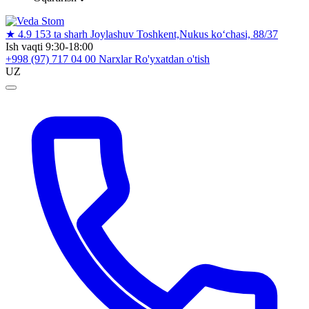
★
4.9
153 ta sharh
Joylashuv
Toshkent,Nukus ko‘chasi, 88/37
Ish vaqti
9:30-18:00
+998 (97) 717 04 00
Narxlar
Ro'yxatdan o'tish
UZ