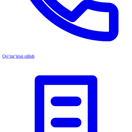
Qo‘ng‘iroq qilish