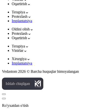
Oqartirish
Terapiya
Protezlash
Implantatsiya
Oldini olish
Protezlash
Oqartirish
Terapiya
Vinirlar
Xirurgiya
Implantatsiya
Vedastom 2026 © Barcha huquqlar himoyalangan
Ishlab chiqilgan
Ro'yxatdan o'tish