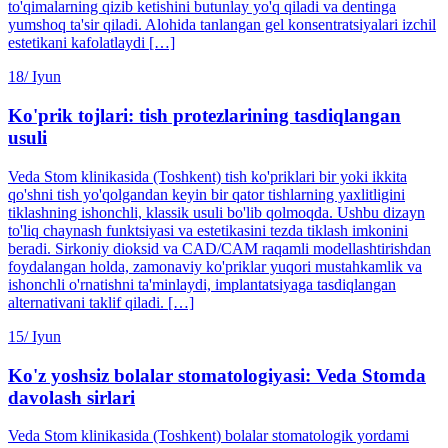
to'qimalarning qizib ketishini butunlay yo'q qiladi va dentinga
yumshoq ta'sir qiladi. Alohida tanlangan gel konsentratsiyalari izchil
estetikani kafolatlaydi […]
18/
Iyun
Ko'prik tojlari: tish protezlarining tasdiqlangan
usuli
Veda Stom klinikasida (Toshkent) tish ko'priklari bir yoki ikkita
qo'shni tish yo'qolgandan keyin bir qator tishlarning yaxlitligini
tiklashning ishonchli, klassik usuli bo'lib qolmoqda. Ushbu dizayn
to'liq chaynash funktsiyasi va estetikasini tezda tiklash imkonini
beradi. Sirkoniy dioksid va CAD/CAM raqamli modellashtirishdan
foydalangan holda, zamonaviy ko'priklar yuqori mustahkamlik va
ishonchli o'rnatishni ta'minlaydi, implantatsiyaga tasdiqlangan
alternativani taklif qiladi. […]
15/
Iyun
Ko'z yoshsiz bolalar stomatologiyasi: Veda Stomda
davolash sirlari
Veda Stom klinikasida (Toshkent) bolalar stomatologik yordami