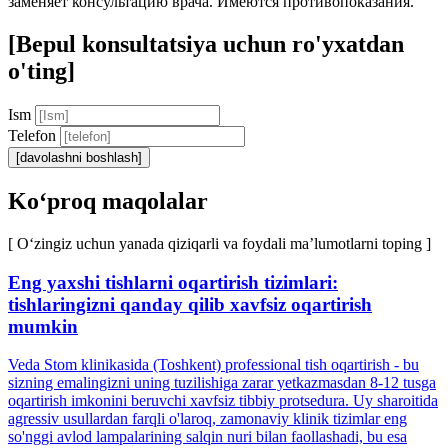
заменяет консультацию врача. Имеются противопоказания.
[Bepul konsultatsiya uchun ro'yxatdan
o'ting]
Ism
Telefon
[davolashni boshlash]
Ko‘proq maqolalar
[ O‘zingiz uchun yanada qiziqarli va foydali ma’lumotlarni toping ]
Eng yaxshi tishlarni oqartirish tizimlari:
tishlaringizni qanday qilib xavfsiz oqartirish
mumkin
Veda Stom klinikasida (Toshkent) professional tish oqartirish - bu
sizning emalingizni uning tuzilishiga zarar yetkazmasdan 8-12 tusga
oqartirish imkonini beruvchi xavfsiz tibbiy protsedura. Uy sharoitida
agressiv usullardan farqli o'laroq, zamonaviy klinik tizimlar eng
so'nggi avlod lampalarining salqin nuri bilan faollashadi, bu esa