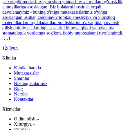
psixologik moslashuv, yumshoq yondashuv va mutlaq og'riqsizlik
tamoyillariga asoslangan. Biz bolalarni bostirish orqali
davolamaymiz - buning o'rniga mutaxassislarimiz o'yinga
asoslangan usullar, zamonaviy topikal anesteziya va yumshoq
materiallardan foydalanadilar. Sut tishlarini o'z vaqtida parvarish
qilish doimiy tishlarning asoslarini himoya qiladi va bolalarda
stomatologik yordamga sog'lom, ijobiy munosabatni rivojlantiradi.
[…]
12/
Iyun
Klinika
Klinika haqida
Mutaxassislar
Sharhlar
Bizning ishlarimiz
Blog
Narxlar
Kontaktlar
Xizmatlar
Oldini olish
Xirurgiya
Vinirlar