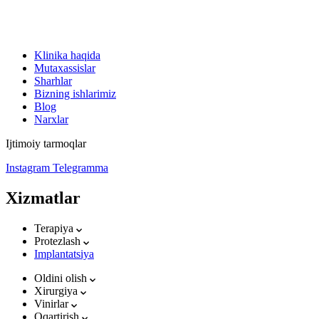
Klinika haqida
Mutaxassislar
Sharhlar
Bizning ishlarimiz
Blog
Narxlar
Ijtimoiy tarmoqlar
Instagram
Telegramma
Xizmatlar
Terapiya
Protezlash
Implantatsiya
Oldini olish
Xirurgiya
Vinirlar
Oqartirish