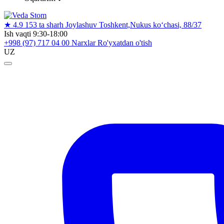
★
4.9
153 ta sharh
Joylashuv
Toshkent,Nukus ko‘chasi, 88/37
Ish vaqti
9:30-18:00
+998 (97) 717 04 00
Narxlar
Ro'yxatdan o'tish
UZ