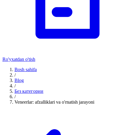
Ro'yxatdan o'tish
Bosh sahifa
/
Blog
/
Без категории
/
Veneerlar: afzalliklari va o'rnatish jarayoni