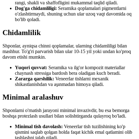
rangi, shakli va shaffofligini mukammal taqlid qiladi.
Dog'ga chidamliligi:
Seramika qoplamalari pigmentlarni
o'zlashtirmaydi, shuning uchun ular uzoq vaqt davomida oq
bo'lib qoladi.
Chidamlilik
Shponlar, ayniqsa chinni qoplamalar, ularning chidamliligi bilan
mashhur. To'g'ri parvarish bilan ular 10-15 yil yoki undan ko'proq
davom etishi mumkin.
Yuqori quvvat:
Seramika va ilg'or kompozit materiallar
chaynash stressiga bardosh bera oladigan kuch beradi.
Zararga qarshilik:
Veneerlar tishlarni mexanik
shikastlanishdan va aşınmadan himoya qiladi.
Minimal aralashuv
Shponlarni o'rnatish jarayoni minimal invazivdir, bu esa bemorga
boshqa protezlash usullari bilan solishtirganda qulayroq bo'ladi.
Minimal tish davolash:
Veneerlar tish tuzilishining ko'p
qismini saqlab qolgan holda faqat kichik emal qatlamini olib
tashlashni talab qiladi.