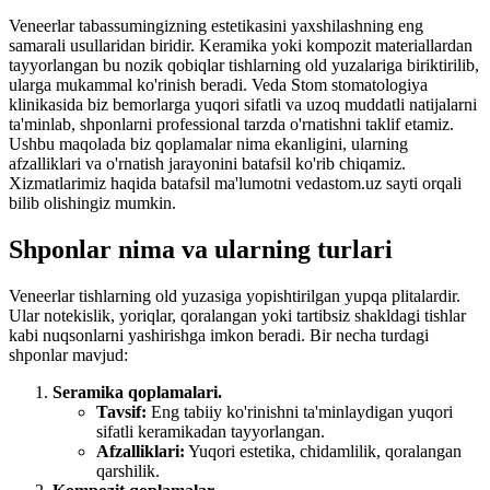
Veneerlar tabassumingizning estetikasini yaxshilashning eng
samarali usullaridan biridir. Keramika yoki kompozit materiallardan
tayyorlangan bu nozik qobiqlar tishlarning old yuzalariga biriktirilib,
ularga mukammal ko'rinish beradi. Veda Stom stomatologiya
klinikasida biz bemorlarga yuqori sifatli va uzoq muddatli natijalarni
ta'minlab, shponlarni professional tarzda o'rnatishni taklif etamiz.
Ushbu maqolada biz qoplamalar nima ekanligini, ularning
afzalliklari va o'rnatish jarayonini batafsil ko'rib chiqamiz.
Xizmatlarimiz haqida batafsil ma'lumotni vedastom.uz sayti orqali
bilib olishingiz mumkin.
Shponlar nima va ularning turlari
Veneerlar tishlarning old yuzasiga yopishtirilgan yupqa plitalardir.
Ular notekislik, yoriqlar, qoralangan yoki tartibsiz shakldagi tishlar
kabi nuqsonlarni yashirishga imkon beradi. Bir necha turdagi
shponlar mavjud:
Seramika qoplamalari.
Tavsif:
Eng tabiiy ko'rinishni ta'minlaydigan yuqori
sifatli keramikadan tayyorlangan.
Afzalliklari:
Yuqori estetika, chidamlilik, qoralangan
qarshilik.