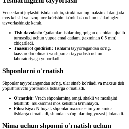
Tishlaringizni tayyorlash
Veneerlarni joylashtirishdan oldin, strukturaning maksimal darajada
mos kelishi va uzoq umr ko'rishini ta'minlash uchun tishlaringizni
tayyorlashingiz kerak.
Tish davolash:
Qatlamlar tishlarning qolgan qismidan ajralib
turmasligi uchun yupqa emal qatlami (taxminan 0 5 mm)
chiqariladi.
Taassurot qoldirish:
Tishlarni tayyorlagandan so'ng,
taassurotlar olinadi va shponlar tayyorlash uchun
laboratoriyaga yuboriladi.
Shponlarni o'rnatish
Shponlar tayyorlangandan so'ng, ular sinab ko'riladi va maxsus tish
yopishtiruvchi yordamida tishlarga o'rnatiladi.
O'rnatish:
Vrach shponlarning rangi, shakli va mosligini
tekshirib, mukammal mos kelishini ta'minlaydi.
Fiksatsiya:
Nihoyat, shponlar maxsus elim yordamida
tishlarga o'rnatiladi, shundan so'ng ularning yuzasi jilolanadi.
Nima uchun shponni o'rnatish uchun