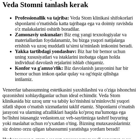
Veda Stomni tanlash kerak
Professionallik va tajriba:
Veda Stom klinikasi shifokorlari
shponlarni o'rnatishda katta tajribaga ega va doimiy ravishda
o'z malakalarini oshirib boradilar.
Zamonaviy uskunalar:
Biz eng yangi texnologiyalar va
materiallardan foydalanamiz, bu bizga yuqori natijalarga
erishish va uzoq muddatli ta'sirni ta'minlash imkonini beradi.
Yakka tartibdagi yondashuv:
Biz har bir bemor uchun
uning xususiyatlari va istaklarini inobatga olgan holda
individual davolash rejalarini ishlab chiqamiz.
Konfor va g'amxo'rlik:
Biz davolanish jarayonini har bir
bemor uchun imkon qadar qulay va og'riqsiz qilishga
intilamiz.
Veneerlar tabassumning estetikasini yaxshilashni va o'ziga ishonchni
qozonishni xohlaydiganlar uchun ideal echimdir. Veda Stom
klinikasida biz uzoq umr va tabiiy ko'rinishni ta'minlovchi yuqori
sifatli shpon o'rnatish xizmatlarini taklif etamiz. Shponlarni o'rnatish
jarayoni va ularning afzalliklari haqida ko'proq ma'lumotga ega
bo'lishni istasangiz vedastom.uz veb-saytimizga tashrif buyuring
yoki maslahat uchun ro'yxatdan o'ting. Bizning mutaxassislarimiz
siz doimo orzu qilgan tabassumni yaratishga yordam beradi!