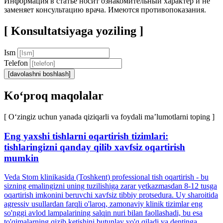
Информация в статье носит ознакомительный характер и не
заменяет консультацию врача. Имеются противопоказания.
[ Konsultatsiyaga yoziling ]
Ism
Telefon
[davolashni boshlash]
Ko‘proq maqolalar
[ O‘zingiz uchun yanada qiziqarli va foydali ma’lumotlarni toping ]
Eng yaxshi tishlarni oqartirish tizimlari:
tishlaringizni qanday qilib xavfsiz oqartirish
mumkin
Veda Stom klinikasida (Toshkent) professional tish oqartirish - bu
sizning emalingizni uning tuzilishiga zarar yetkazmasdan 8-12 tusga
oqartirish imkonini beruvchi xavfsiz tibbiy protsedura. Uy sharoitida
agressiv usullardan farqli o'laroq, zamonaviy klinik tizimlar eng
so'nggi avlod lampalarining salqin nuri bilan faollashadi, bu esa
to'qimalarning qizib ketishini butunlay yo'q qiladi va dentinga