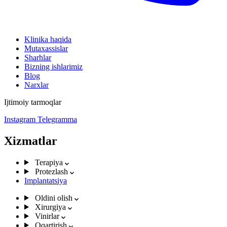
Klinika haqida
Mutaxassislar
Sharhlar
Bizning ishlarimiz
Blog
Narxlar
Ijtimoiy tarmoqlar
Instagram
Telegramma
Xizmatlar
Terapiya
Protezlash
Implantatsiya
Oldini olish
Xirurgiya
Vinirlar
Oqartirish