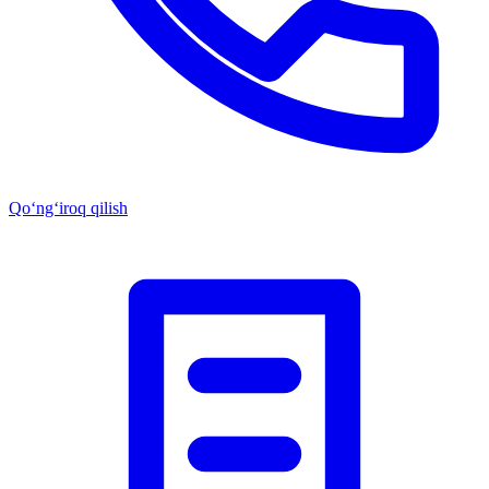
Qo‘ng‘iroq qilish