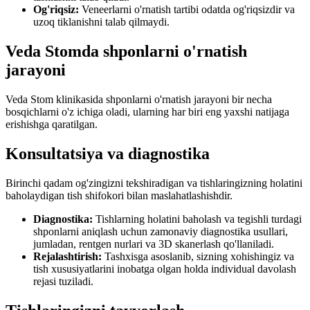
Og'riqsiz:
Veneerlarni o'rnatish tartibi odatda og'riqsizdir va
uzoq tiklanishni talab qilmaydi.
Veda Stomda shponlarni o'rnatish
jarayoni
Veda Stom klinikasida shponlarni o'rnatish jarayoni bir necha
bosqichlarni o'z ichiga oladi, ularning har biri eng yaxshi natijaga
erishishga qaratilgan.
Konsultatsiya va diagnostika
Birinchi qadam og'zingizni tekshiradigan va tishlaringizning holatini
baholaydigan tish shifokori bilan maslahatlashishdir.
Diagnostika:
Tishlarning holatini baholash va tegishli turdagi
shponlarni aniqlash uchun zamonaviy diagnostika usullari,
jumladan, rentgen nurlari va 3D skanerlash qo'llaniladi.
Rejalashtirish:
Tashxisga asoslanib, sizning xohishingiz va
tish xususiyatlarini inobatga olgan holda individual davolash
rejasi tuziladi.