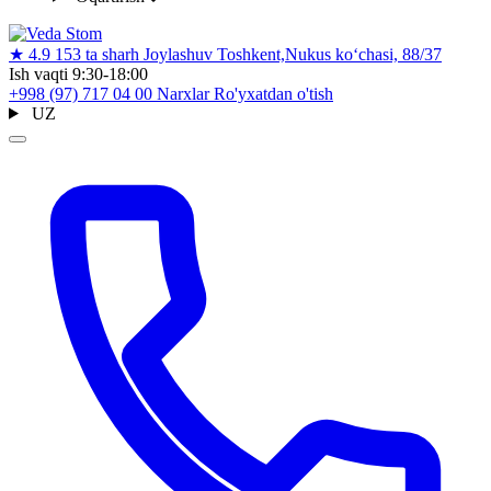
★
4.9
153 ta sharh
Joylashuv
Toshkent,Nukus ko‘chasi, 88/37
Ish vaqti
9:30-18:00
+998 (97) 717 04 00
Narxlar
Ro'yxatdan o'tish
UZ