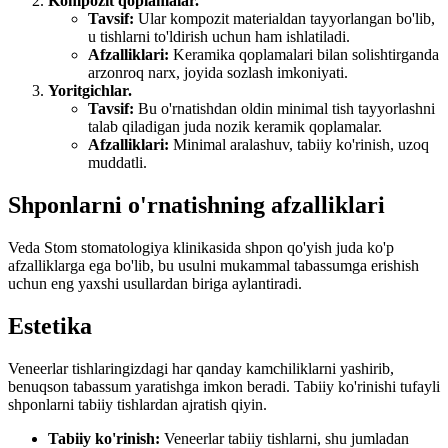
Kompozit qoplamalar.
Tavsif:
Ular kompozit materialdan tayyorlangan bo'lib,
u tishlarni to'ldirish uchun ham ishlatiladi.
Afzalliklari:
Keramika qoplamalari bilan solishtirganda
arzonroq narx, joyida sozlash imkoniyati.
Yoritgichlar.
Tavsif:
Bu o'rnatishdan oldin minimal tish tayyorlashni
talab qiladigan juda nozik keramik qoplamalar.
Afzalliklari:
Minimal aralashuv, tabiiy ko'rinish, uzoq
muddatli.
Shponlarni o'rnatishning afzalliklari
Veda Stom stomatologiya klinikasida shpon qo'yish juda ko'p
afzalliklarga ega bo'lib, bu usulni mukammal tabassumga erishish
uchun eng yaxshi usullardan biriga aylantiradi.
Estetika
Veneerlar tishlaringizdagi har qanday kamchiliklarni yashirib,
benuqson tabassum yaratishga imkon beradi. Tabiiy ko'rinishi tufayli
shponlarni tabiiy tishlardan ajratish qiyin.
Tabiiy ko'rinish:
Veneerlar tabiiy tishlarni, shu jumladan