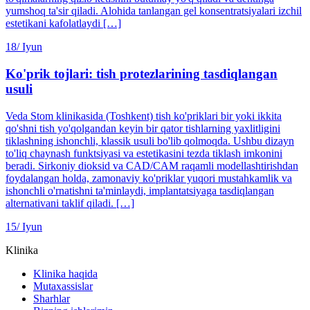
yumshoq ta'sir qiladi. Alohida tanlangan gel konsentratsiyalari izchil
estetikani kafolatlaydi […]
18/
Iyun
Ko'prik tojlari: tish protezlarining tasdiqlangan
usuli
Veda Stom klinikasida (Toshkent) tish ko'priklari bir yoki ikkita
qo'shni tish yo'qolgandan keyin bir qator tishlarning yaxlitligini
tiklashning ishonchli, klassik usuli bo'lib qolmoqda. Ushbu dizayn
to'liq chaynash funktsiyasi va estetikasini tezda tiklash imkonini
beradi. Sirkoniy dioksid va CAD/CAM raqamli modellashtirishdan
foydalangan holda, zamonaviy ko'priklar yuqori mustahkamlik va
ishonchli o'rnatishni ta'minlaydi, implantatsiyaga tasdiqlangan
alternativani taklif qiladi. […]
15/
Iyun
Klinika
Klinika haqida
Mutaxassislar
Sharhlar