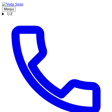
Menyu
UZ