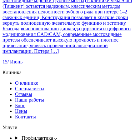
Мостовидные коронки (зубные мосты) в клинике Veda Stom
(Ташкент) остаются надежным, классическим методом
восстановления целостности зубного ряда при потере 1–2
смежных единиц. Конструкция позволяет в краткие сроки
вернуть полноценную жевательную функцию и эстетику.
Благодаря использованию диоксида циркония и цифрового
моделирования CAD/CAM, современные мостовидные
протезы обеспечивают высокую прочность и плотное
прилегание, являясь проверенной альтернативой
имплантации. Потеря […]
15/
Июнь
Клиника
О клинике
Специалисты
Отзывы
Наши работы
Блог
Цены
Контакты
Услуги
Профилактика