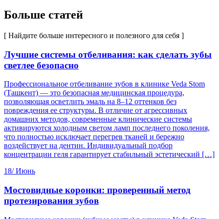
Больше статей
[ Найдите больше интересного и полезного для себя ]
Лучшие системы отбеливания: как сделать зубы
светлее безопасно
Профессиональное отбеливание зубов в клинике Veda Stom
(Ташкент) — это безопасная медицинская процедура,
позволяющая осветлить эмаль на 8–12 оттенков без
повреждения ее структуры. В отличие от агрессивных
домашних методов, современные клинические системы
активируются холодным светом ламп последнего поколения,
что полностью исключает перегрев тканей и бережно
воздействует на дентин. Индивидуальный подбор
концентрации геля гарантирует стабильный эстетический […]
18/
Июнь
Мостовидные коронки: проверенный метод
протезирования зубов