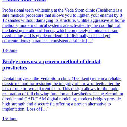
Professional teeth whitening at the Veda Stom clinic (Tashkent) is a
safe medical procedure that allows you to lighten your enamel by 8-
12 shades without damaging its structure. Unlike aggressive at-home
methods, modern clinical systems are activated by the cool light of
the latest generation of lamps, which completely eliminates tissue
overheating and is gentle on dentin. Individually selected gel
concentrations guarantee a consistent aesthetic […]
18/
June
Bridge crowns: a proven method of dental
prosthetics
Dental bridges at the Veda Stom clinic (Tashkent) remain a reliable,
classic method for restoring the integrity of a row of teeth after the
loss of one or two adjacent teeth. This design allows for the rapid
restoration of full chewing function and aesthetics. Using zirconium
dioxide and CAD/CAM digital modeling, modern bridges provide
high strength and a secure fit, offering a proven alternative to
implantation. Loss of […]
15/
June