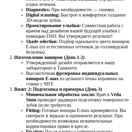
плана лечения.
Diagnostics:
При необходимости — снимки.
Digital scanning:
Быстрое и комфортное создание
3D-модели зубов.
Проектирование улыбки:
Совместная работа с
врачом над дизайном вашей будущей улыбки с
помощью DSD. Вы утверждаете результат!
Shade selection:
Подбор идеального цвета виниров
E-max (от естественных оттенков до голливудской
белизны).
Изготовление виниров (День 1-2)
Утвержденный дизайн отправляется в нашу
лабораторию в Ташкенте.
Высокоточная
фрезеровка индивидуальных
виниров E-max
из цельного блока керамики на
станке с ЧПУ.
Визит 2: Подготовка и примерка (День 3)
Минимальная обработка эмали:
Врач в
Veda
Stom
проводит щадящую подготовку поверхности
зубов (если требуется).
Fitting:
Готовые виниры E-max примеряются. Вы
смотрите в зеркало и оцениваете результат. При
необходимости возможны незначительные
корректировки прямо в кресле.
Fixation:
После вашего одобрения виниры