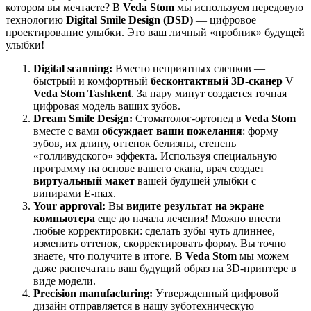
котором вы мечтаете? В
Veda Stom
мы используем передовую
технологию
Digital Smile Design (DSD)
— цифровое
проектирование улыбки. Это ваш личный «пробник» будущей
улыбки!
Digital scanning:
Вместо неприятных слепков —
быстрый и комфортный
бесконтактный 3D-сканер
V
Veda Stom Tashkent
. За пару минут создается точная
цифровая модель ваших зубов.
Dream Smile Design:
Стоматолог-ортопед в
Veda Stom
вместе с вами
обсуждает ваши пожелания
: форму
зубов, их длину, оттенок белизны, степень
«голливудского» эффекта. Используя специальную
программу на основе вашего скана, врач создает
виртуальный макет
вашей будущей улыбки с
винирами E-max.
Your approval:
Вы
видите результат на экране
компьютера
еще до начала лечения! Можно внести
любые корректировки: сделать зубы чуть длиннее,
изменить оттенок, скорректировать форму. Вы точно
знаете, что получите в итоге. В
Veda Stom
мы можем
даже распечатать ваш будущий образ на 3D-принтере в
виде модели.
Precision manufacturing:
Утвержденный цифровой
дизайн отправляется в нашу зуботехническую