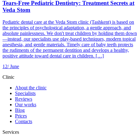
Tears-Free Pediatric Dentistry: Treatment Secrets at
Veda Stom
Pediatric dental care at the Veda Stom clinic (Tashkent) is based on
the principles of psychological adaptation, a gentle approach, and
absolute painlessness. We don't treat children by holding them down
—instead, our specialists use play-based techniques, modern topical
anesthesia, and gentle materials. Timely care of baby teeth protects
the rudiments of the permanent dentition and develops a healthy,
positive attitude toward dental care in children. […]
12/
June
Clinic
About the clinic
Specialists
Reviews
Our works
Blog
Prices
Contacts
Services