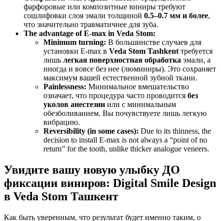
фарфоровые или композитные виниры требуют
сошлифовки слоя эмали толщиной
0.5–0.7 мм и более
,
что значительно травматичнее для зуба.
The advantage of E-max in Veda Stom:
Minimum turning:
В большинстве случаев для
установки E-max в
Veda Stom Tashkent
требуется
лишь
легкая поверхностная обработка
эмали, а
иногда и вовсе без нее (люминиры). Это сохраняет
максимум вашей естественной зубной ткани.
Painlessness:
Минимальное вмешательство
означает, что процедура часто проводится
без
уколов анестезии
или с минимальным
обезболиванием. Вы почувствуете лишь легкую
вибрацию.
Reversibility (in some cases):
Due to its thinness, the
decision to install E-max is not always a “point of no
return” for the tooth, unlike thicker analogue veneers.
Увидите вашу новую улыбку ДО
фиксации виниров: Digital Smile Design
в Veda Stom Ташкент
Как быть уверенным, что результат будет именно таким, о