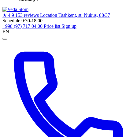
★
4.9
153 reviews
Location
Tashkent, st. Nukus, 88/37
Schedule
9:30-18:00
+998 (97) 717 04 00
Price list
Sign up
EN