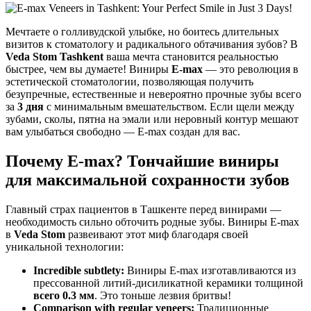
Мечтаете о голливудской улыбке, но боитесь длительных
визитов к стоматологу и радикального обтачивания зубов? В
Veda Stom Tashkent
ваша мечта становится реальностью
быстрее, чем вы думаете! Виниры
E-max
— это революция в
эстетической стоматологии, позволяющая получить
безупречные, естественные и невероятно прочные зубы всего
за
3 дня
с минимальным вмешательством. Если щели между
зубами, сколы, пятна на эмали или неровный контур мешают
вам улыбаться свободно — E-max создан для вас.
Почему E-max? Тончайшие виниры
для максимальной сохранности зубов
Главный страх пациентов в Ташкенте перед винирами —
необходимость сильно обточить родные зубы. Виниры E-max
в
Veda Stom
развеивают этот миф благодаря своей
уникальной технологии:
Incredible subtlety:
Виниры E-max изготавливаются из
прессованной литий-дисиликатной керамики толщиной
всего 0.3 мм
. Это тоньше лезвия бритвы!
Comparison with regular veneers:
Традиционные