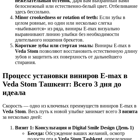
нежелательный оттенок
, даря вам выбранный вами
белоснежный или естественно-белый цвет. Отбеливание
здесь бессильно.
Minor crookedness or rotation of teeth:
Если зубы в
целом ровные, но один или несколько слегка
«выбиваются» из ряда, виниры E-max визуально
выравнивают линию улыбки без необходимости
длительного ношения брекетов.
Короткие зубы или стертая эмаль:
Виниры E-max в
Veda Stom
позволяют восстановить естественную длину
зубов и защитить их поверхность от дальнейшего
стирания.
Процесс установки виниров E-max в
Veda Stom Ташкент: Всего 3 дня до
идеала
Скорость — одно из ключевых преимуществ виниров E-max в
Veda Stom
. Весь путь к новой улыбке занимает всего
3 визита
за несколько дней:
Визит 1: Консультация и Digital Smile Design (День 1)
Беседа:
Обсуждение ваших желаний, осмотр
полости рта в
Veda Stom Tashkent
, определение