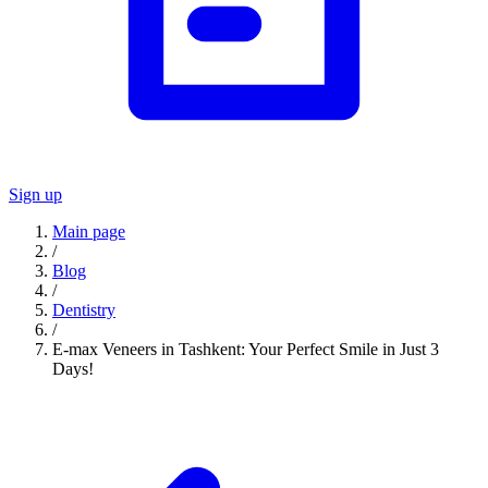
Sign up
Main page
/
Blog
/
Dentistry
/
E-max Veneers in Tashkent: Your Perfect Smile in Just 3
Days!