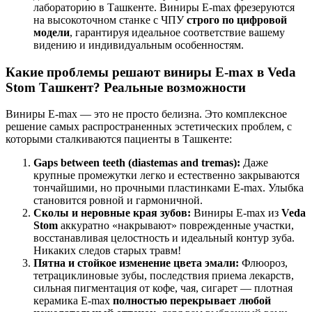
лабораторию в Ташкенте. Виниры E-max фрезеруются
на высокоточном станке с ЧПУ
строго по цифровой
модели
, гарантируя идеальное соответствие вашему
видению и индивидуальным особенностям.
Какие проблемы решают виниры E-max в Veda
Stom Ташкент? Реальные возможности
Виниры E-max — это не просто белизна. Это комплексное
решение самых распространенных эстетических проблем, с
которыми сталкиваются пациенты в Ташкенте:
Gaps between teeth (diastemas and tremas):
Даже
крупные промежутки легко и естественно закрываются
тончайшими, но прочными пластинками E-max. Улыбка
становится ровной и гармоничной.
Сколы и неровные края зубов:
Виниры E-max из
Veda
Stom
аккуратно «накрывают» поврежденные участки,
восстанавливая целостность и идеальный контур зуба.
Никаких следов старых травм!
Пятна и стойкое изменение цвета эмали:
Флюороз,
тетрациклиновые зубы, последствия приема лекарств,
сильная пигментация от кофе, чая, сигарет — плотная
керамика E-max
полностью перекрывает любой