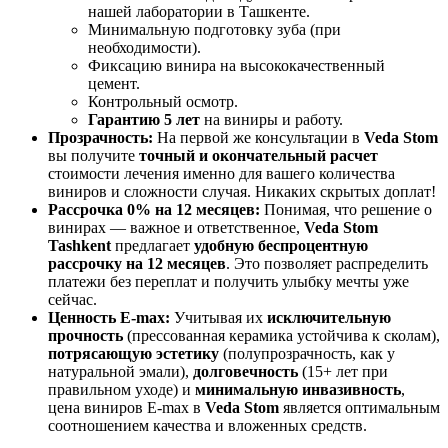
нашей лаборатории в Ташкенте.
Минимальную подготовку зуба (при
необходимости).
Фиксацию винира на высококачественный
цемент.
Контрольный осмотр.
Гарантию 5 лет
на виниры и работу.
Прозрачность:
На первой же консультации в
Veda Stom
вы получите
точный и окончательный расчет
стоимости лечения именно для вашего количества
виниров и сложности случая. Никаких скрытых доплат!
Рассрочка 0% на 12 месяцев:
Понимая, что решение о
винирах — важное и ответственное,
Veda Stom
Tashkent
предлагает
удобную беспроцентную
рассрочку на 12 месяцев
. Это позволяет распределить
платежи без переплат и получить улыбку мечты уже
сейчас.
Ценность E-max:
Учитывая их
исключительную
прочность
(прессованная керамика устойчива к сколам),
потрясающую эстетику
(полупрозрачность, как у
натуральной эмали),
долговечность
(15+ лет при
правильном уходе) и
минимальную инвазивность
,
цена виниров E-max в
Veda Stom
является оптимальным
соотношением качества и вложенных средств.