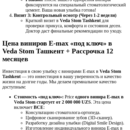
фиксируются на специальный стоматологический
цемент. Ваша новая улыбка готова!
Визит 3: Контрольный осмотр (Через 1-2 недели)
Краткий визит в
Veda Stom Tashkent
для
проверки прикуса, комфорта и состояния десен.
Доктор даст финальные рекомендации по уходу.
Цена виниров E-max «под ключ» в
Veda Stom Ташкент + Рассрочка 12
месяцев
Инвестиция в свою улыбку с винирами E-max в
Veda Stom
Tashkent
— это инвестиция в вашу уверенность и качество
жизни на долгие годы. Мы делаем премиальное качество
доступным:
Стоимость «под ключ»:
Price
одного винира E-max в
Veda Stom стартует от 2 000 000 UZS
. Эта цена
включает
ВСЕ
:
Консультацию стоматолога-ортопеда.
Цифровое сканирование зубов (3D-сканер).
Разработку дизайна улыбки (Digital Smile Design).
Изготовление индивидуального винира E-max в