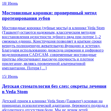
18/
Июнь
Мостовидные коронки: проверенный метод
протезирования зубов
Мостовидные коронки (зубные мосты) в клинике Veda Stom
(Ташкент) остаются надежным, классическим методом
восстановления целостности зубного ряда при потере 1–2
смежных единиц. Конструкция позволяет в краткие сроки
вернуть полноценную жевательную функцию и эстетику.
Благодаря использованию диоксида циркония и цифрового
моделирования CAD/CAM, современные мостовидные
протезы обеспечивают высокую прочность и плотное
прилегание, являясь проверенной альтернативой
имплантации. Потеря […]
15/
Июнь
Детская стоматология без слез: секреты лечения
в Veda Stom
Детский прием в клинике Veda Stom (Ташкент) основан на
принципах психологической адаптации, бережного подхода и
абсолютного отсутствия боли. Мы не лечим детей