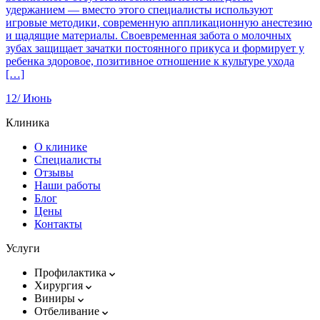
удержанием — вместо этого специалисты используют
игровые методики, современную аппликационную анестезию
и щадящие материалы. Своевременная забота о молочных
зубах защищает зачатки постоянного прикуса и формирует у
ребенка здоровое, позитивное отношение к культуре ухода
[…]
12/
Июнь
Клиника
О клинике
Специалисты
Отзывы
Наши работы
Блог
Цены
Контакты
Услуги
Профилактика
Хирургия
Виниры
Отбеливание