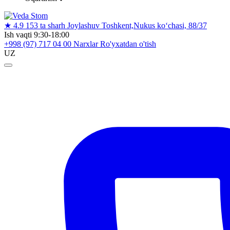
★
4.9
153 ta sharh
Joylashuv
Toshkent,Nukus ko‘chasi, 88/37
Ish vaqti
9:30-18:00
+998 (97) 717 04 00
Narxlar
Ro'yxatdan o'tish
UZ