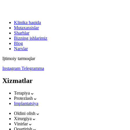
Klinika haqida
Mutaxassislar
Sharhlar
Bizning ishlarimiz
Blog
Narxlar
Ijtimoiy tarmoqlar
Instagram
Telegramma
Xizmatlar
Terapiya
Protezlash
Implantatsiya
Oldini olish
Xirurgiya
Vinirlar
Oqartirish