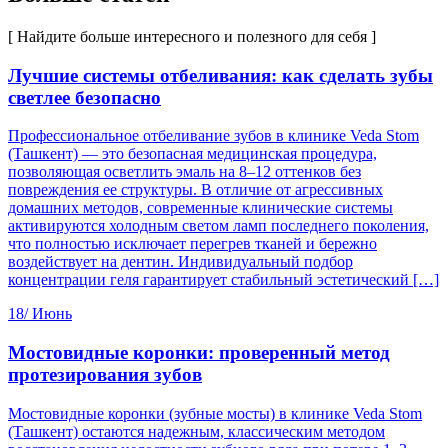
[ Найдите больше интересного и полезного для себя ]
Лучшие системы отбеливания: как сделать зубы
светлее безопасно
Профессиональное отбеливание зубов в клинике Veda Stom
(Ташкент) — это безопасная медицинская процедура,
позволяющая осветлить эмаль на 8–12 оттенков без
повреждения ее структуры. В отличие от агрессивных
домашних методов, современные клинические системы
активируются холодным светом ламп последнего поколения,
что полностью исключает перегрев тканей и бережно
воздействует на дентин. Индивидуальный подбор
концентрации геля гарантирует стабильный эстетический […]
18/
Июнь
Мостовидные коронки: проверенный метод
протезирования зубов
Мостовидные коронки (зубные мосты) в клинике Veda Stom
(Ташкент) остаются надежным, классическим методом