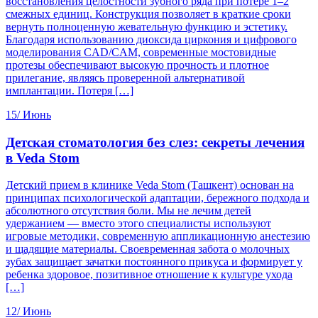
восстановления целостности зубного ряда при потере 1–2
смежных единиц. Конструкция позволяет в краткие сроки
вернуть полноценную жевательную функцию и эстетику.
Благодаря использованию диоксида циркония и цифрового
моделирования CAD/CAM, современные мостовидные
протезы обеспечивают высокую прочность и плотное
прилегание, являясь проверенной альтернативой
имплантации. Потеря […]
15/
Июнь
Детская стоматология без слез: секреты лечения
в Veda Stom
Детский прием в клинике Veda Stom (Ташкент) основан на
принципах психологической адаптации, бережного подхода и
абсолютного отсутствия боли. Мы не лечим детей
удержанием — вместо этого специалисты используют
игровые методики, современную аппликационную анестезию
и щадящие материалы. Своевременная забота о молочных
зубах защищает зачатки постоянного прикуса и формирует у
ребенка здоровое, позитивное отношение к культуре ухода
[…]
12/
Июнь