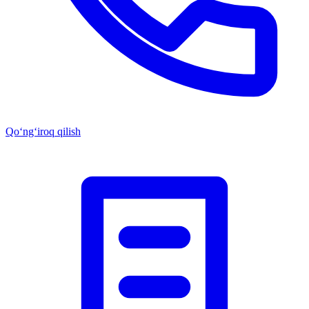
Qo‘ng‘iroq qilish