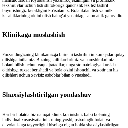
mahsulotlardan foydalanish yaxshiroq ekanligini va profilaktik
tekshiruvlar uchun tish shifokoriga qanchalik tez-tez tashrif
buyurishingiz kerakligini ko'rsatamiz. Bolalikdan tish va milk
kasalliklarining oldini olish balog'at yoshidagi salomatlik garovidir.
Klinikaga moslashish
Farzandingizning klinikamizga birinchi tashrifini imkon qadar qulay
qilishiga intilamiz. Bizning shifokorlarimiz va hamshiralarimiz
bolani bilish uchun vaqt ajratadilar, unga stomatologiya kursida
o'tirishga ruxsat berishadi va bola o'zini ishonchli va xotirjam his
qilishlari uchun xavfsiz asboblar bilan o'ynashadi.
Shaxsiylashtirilgan yondashuv
Har bir holatda biz nafaqat klinik ko'rinishni, balki bolaning
individual xususiyatlarini - uning yoshi, psixologik holati va
davolanishga tayyorligini hisobga olgan holda shaxsiylashtirilgan