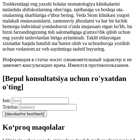
Toshkentdagi eng yaxshi bolalar stomatologiya klinikalarini
tanlashda shifokorlarning obro'siga, tajribasiga va boshqa ota-
onalarning sharhlariga e'tibor bering. Veda Stom klinikasi yuqori
malakali mutaxassislarni, zamonaviy jihozlarni va har bir kichik
bemorga individual yondashuvni o'zida mujassam etgan bo'lib, bu
bizni farzandingizning tish salomatligiga g'amxo'rlik qilish uchun
eng yaxshi tanlovlardan biriga aylantiradi. Taklif etilayotgan
xizmatlar haqida batafsil ma’lumot olish va uchrashuvga yozilish
uchun vedastom.uz veb-saytimizga tashrif buyuring.
Информация в статье носит ознакомительный характер и не
заменяет консультацию врача. Имеются противопоказания.
[Bepul konsultatsiya uchun ro'yxatdan
o'ting]
Ism
Telefon
[davolashni boshlash]
Ko‘proq maqolalar