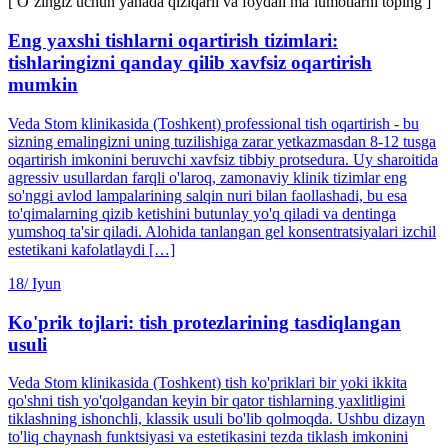
[ O‘zingiz uchun yanada qiziqarli va foydali ma’lumotlarni toping ]
Eng yaxshi tishlarni oqartirish tizimlari:
tishlaringizni qanday qilib xavfsiz oqartirish
mumkin
Veda Stom klinikasida (Toshkent) professional tish oqartirish - bu
sizning emalingizni uning tuzilishiga zarar yetkazmasdan 8-12 tusga
oqartirish imkonini beruvchi xavfsiz tibbiy protsedura. Uy sharoitida
agressiv usullardan farqli o'laroq, zamonaviy klinik tizimlar eng
so'nggi avlod lampalarining salqin nuri bilan faollashadi, bu esa
to'qimalarning qizib ketishini butunlay yo'q qiladi va dentinga
yumshoq ta'sir qiladi. Alohida tanlangan gel konsentratsiyalari izchil
estetikani kafolatlaydi […]
18/
Iyun
Ko'prik tojlari: tish protezlarining tasdiqlangan
usuli
Veda Stom klinikasida (Toshkent) tish ko'priklari bir yoki ikkita
qo'shni tish yo'qolgandan keyin bir qator tishlarning yaxlitligini
tiklashning ishonchli, klassik usuli bo'lib qolmoqda. Ushbu dizayn
to'liq chaynash funktsiyasi va estetikasini tezda tiklash imkonini