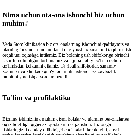
Nima uchun ota-ona ishonchi biz uchun
muhim?
Veda Stom klinikasida biz ota-onalarning ishonchini qadrlaymiz va
ularning farzandlari uchun faqat eng yaxshi xizmatlarni taqdim etish
orqali uni oqlashga intilamiz. Biz bolaning tish shifokoriga birinchi
tashrifi muhimligini tushunamiz va tajriba ijobiy bo'lishi uchun
qo'limizdan kelganini qilamiz. Tajribali shifokorlar, samimiy
xodimlar va klinikadagi o'ynoqi muhit ishonch va xavfsizlik
muhitini yaratishga yordam beradi.
Ta'lim va profilaktika
Bizning ishimizning muhim qismi bolalar va ularning ota-onalariga
og'iz bo'shlig'i gigienasi qoidalarini o'rgatishdir. Biz sizga
tishlaringizni qanday qilib to'g'ri cho'tkalash kerakligini, qaysi