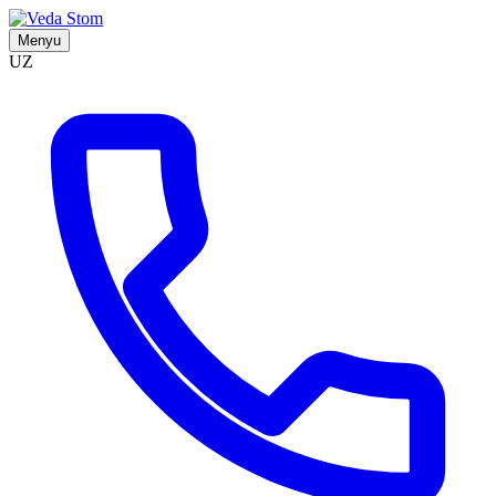
Menyu
UZ