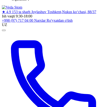
★
4.9
153 ta sharh
Joylashuv
Toshkent,Nukus ko‘chasi, 88/37
Ish vaqti
9:30-18:00
+998 (97) 717 04 00
Narxlar
Ro'yxatdan o'tish
UZ