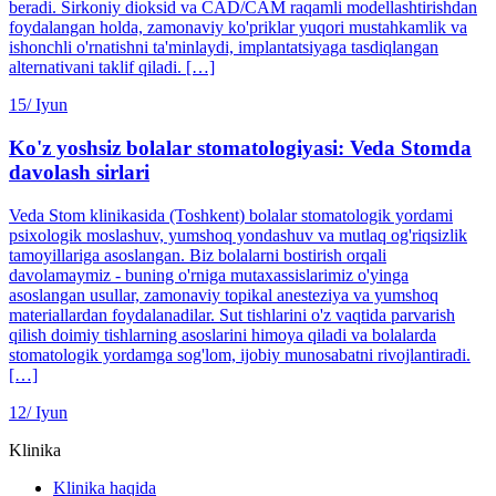
beradi. Sirkoniy dioksid va CAD/CAM raqamli modellashtirishdan
foydalangan holda, zamonaviy ko'priklar yuqori mustahkamlik va
ishonchli o'rnatishni ta'minlaydi, implantatsiyaga tasdiqlangan
alternativani taklif qiladi. […]
15/
Iyun
Ko'z yoshsiz bolalar stomatologiyasi: Veda Stomda
davolash sirlari
Veda Stom klinikasida (Toshkent) bolalar stomatologik yordami
psixologik moslashuv, yumshoq yondashuv va mutlaq og'riqsizlik
tamoyillariga asoslangan. Biz bolalarni bostirish orqali
davolamaymiz - buning o'rniga mutaxassislarimiz o'yinga
asoslangan usullar, zamonaviy topikal anesteziya va yumshoq
materiallardan foydalanadilar. Sut tishlarini o'z vaqtida parvarish
qilish doimiy tishlarning asoslarini himoya qiladi va bolalarda
stomatologik yordamga sog'lom, ijobiy munosabatni rivojlantiradi.
[…]
12/
Iyun
Klinika
Klinika haqida