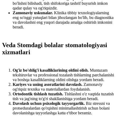
bo'lishni bilishadi, tish shifokoriga tashrif buyurish imkon
qadar qulay va og'riqsizdir.
Zamonaviy uskunalar.
Klinika tibbiy texnologiyalarning
eng so'nggi yutuqlari bilan jihozlangan bo'lib, bu diagnostika
va davolashni eng yuqori darajada amalga oshirish imkonini
beradi.
Veda Stomdagi bolalar stomatologiyasi
xizmatlari
Og'iz bo'shlig'i kasalliklarining oldini olish.
Muntazam
tekshiruvlar va professional tozalash tishlarning parchalanishi
va boshqa kasalliklarning oldini olishga yordam beradi.
Kariyes va uning asoratlarini davolash.
Zamonaviy
og'riqsiz texnika va materiallardan foydalanish.
Ortodontik tishlash tuzatish.
Tishlashni o'z vaqtida tuzatish
tish va jag'ning to'g'ri shakllanishiga yordam beradi.
Davolash uchun psixologik tayyorgarlik.
Biz stressni va
protseduralardan qo'rqishni minimallashtirish uchun bolani
davolanishga tayyorlashga katta e'tibor beramiz.