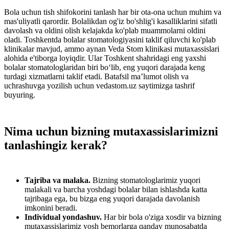
Bola uchun tish shifokorini tanlash har bir ota-ona uchun muhim va
mas'uliyatli qarordir. Bolalikdan og'iz bo'shlig'i kasalliklarini sifatli
davolash va oldini olish kelajakda ko'plab muammolarni oldini
oladi. Toshkentda bolalar stomatologiyasini taklif qiluvchi ko'plab
klinikalar mavjud, ammo aynan Veda Stom klinikasi mutaxassislari
alohida e'tiborga loyiqdir. Ular Toshkent shahridagi eng yaxshi
bolalar stomatologlaridan biri bo‘lib, eng yuqori darajada keng
turdagi xizmatlarni taklif etadi. Batafsil maʼlumot olish va
uchrashuvga yozilish uchun vedastom.uz saytimizga tashrif
buyuring.
Nima uchun bizning mutaxassislarimizni
tanlashingiz kerak?
Tajriba va malaka.
Bizning stomatologlarimiz yuqori
malakali va barcha yoshdagi bolalar bilan ishlashda katta
tajribaga ega, bu bizga eng yuqori darajada davolanish
imkonini beradi.
Individual yondashuv.
Har bir bola o'ziga xosdir va bizning
mutaxassislarimiz yosh bemorlarga qanday munosabatda