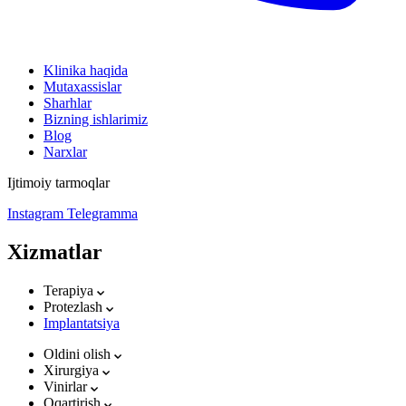
Klinika haqida
Mutaxassislar
Sharhlar
Bizning ishlarimiz
Blog
Narxlar
Ijtimoiy tarmoqlar
Instagram
Telegramma
Xizmatlar
Terapiya
Protezlash
Implantatsiya
Oldini olish
Xirurgiya
Vinirlar
Oqartirish