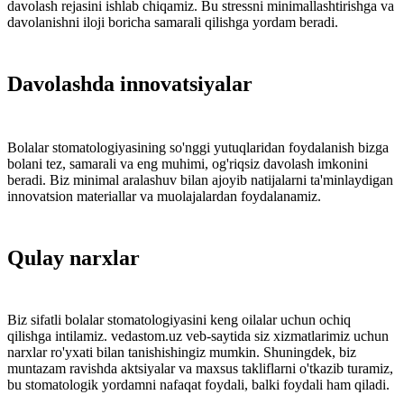
davolash rejasini ishlab chiqamiz. Bu stressni minimallashtirishga va
davolanishni iloji boricha samarali qilishga yordam beradi.
Davolashda innovatsiyalar
Bolalar stomatologiyasining so'nggi yutuqlaridan foydalanish bizga
bolani tez, samarali va eng muhimi, og'riqsiz davolash imkonini
beradi. Biz minimal aralashuv bilan ajoyib natijalarni ta'minlaydigan
innovatsion materiallar va muolajalardan foydalanamiz.
Qulay narxlar
Biz sifatli bolalar stomatologiyasini keng oilalar uchun ochiq
qilishga intilamiz. vedastom.uz veb-saytida siz xizmatlarimiz uchun
narxlar ro'yxati bilan tanishishingiz mumkin. Shuningdek, biz
muntazam ravishda aktsiyalar va maxsus takliflarni o'tkazib turamiz,
bu stomatologik yordamni nafaqat foydali, balki foydali ham qiladi.