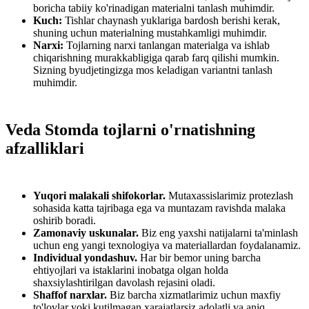
boricha tabiiy ko'rinadigan materialni tanlash muhimdir.
Kuch:
Tishlar chaynash yuklariga bardosh berishi kerak,
shuning uchun materialning mustahkamligi muhimdir.
Narxi:
Tojlarning narxi tanlangan materialga va ishlab
chiqarishning murakkabligiga qarab farq qilishi mumkin.
Sizning byudjetingizga mos keladigan variantni tanlash
muhimdir.
Veda Stomda tojlarni o'rnatishning
afzalliklari
Yuqori malakali shifokorlar.
Mutaxassislarimiz protezlash
sohasida katta tajribaga ega va muntazam ravishda malaka
oshirib boradi.
Zamonaviy uskunalar.
Biz eng yaxshi natijalarni ta'minlash
uchun eng yangi texnologiya va materiallardan foydalanamiz.
Individual yondashuv.
Har bir bemor uning barcha
ehtiyojlari va istaklarini inobatga olgan holda
shaxsiylashtirilgan davolash rejasini oladi.
Shaffof narxlar.
Biz barcha xizmatlarimiz uchun maxfiy
to'lovlar yoki kutilmagan xarajatlarsiz adolatli va aniq