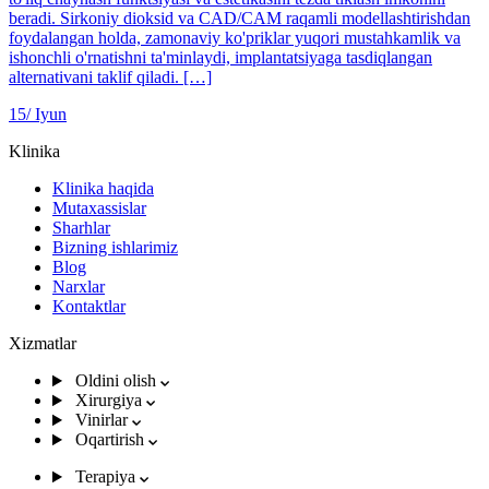
beradi. Sirkoniy dioksid va CAD/CAM raqamli modellashtirishdan
foydalangan holda, zamonaviy ko'priklar yuqori mustahkamlik va
ishonchli o'rnatishni ta'minlaydi, implantatsiyaga tasdiqlangan
alternativani taklif qiladi. […]
15/
Iyun
Klinika
Klinika haqida
Mutaxassislar
Sharhlar
Bizning ishlarimiz
Blog
Narxlar
Kontaktlar
Xizmatlar
Oldini olish
Xirurgiya
Vinirlar
Oqartirish
Terapiya