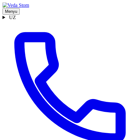
Menyu
UZ