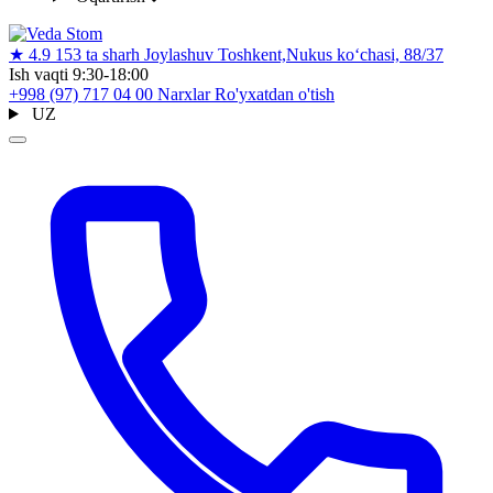
★
4.9
153 ta sharh
Joylashuv
Toshkent,Nukus ko‘chasi, 88/37
Ish vaqti
9:30-18:00
+998 (97) 717 04 00
Narxlar
Ro'yxatdan o'tish
UZ