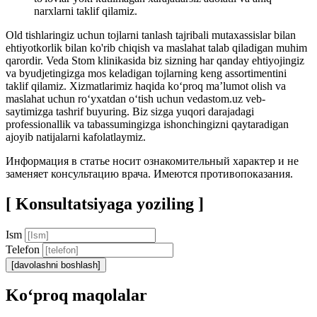
narxlarni taklif qilamiz.
Old tishlaringiz uchun tojlarni tanlash tajribali mutaxassislar bilan
ehtiyotkorlik bilan ko'rib chiqish va maslahat talab qiladigan muhim
qarordir. Veda Stom klinikasida biz sizning har qanday ehtiyojingiz
va byudjetingizga mos keladigan tojlarning keng assortimentini
taklif qilamiz. Xizmatlarimiz haqida koʻproq maʼlumot olish va
maslahat uchun roʻyxatdan oʻtish uchun vedastom.uz veb-
saytimizga tashrif buyuring. Biz sizga yuqori darajadagi
professionallik va tabassumingizga ishonchingizni qaytaradigan
ajoyib natijalarni kafolatlaymiz.
Информация в статье носит ознакомительный характер и не
заменяет консультацию врача. Имеются противопоказания.
[ Konsultatsiyaga yoziling ]
Ism
Telefon
[davolashni boshlash]
Ko‘proq maqolalar