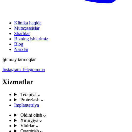
Klinika haqida
Mutaxassislar
Sharhlar
Bizning ishlarimiz
Blog
Narxlar
Ijtimoiy tarmoqlar
Instagram
Telegramma
Xizmatlar
Terapiya
Protezlash
Implantatsiya
Oldini olish
Xirurgiya
Vinirlar
Oqartirish