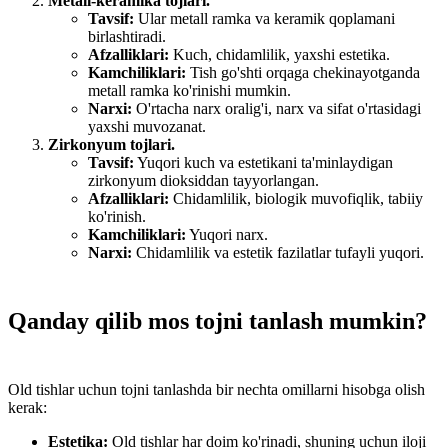
Metall-keramika tojlari.
Tavsif:
Ular metall ramka va keramik qoplamani
birlashtiradi.
Afzalliklari:
Kuch, chidamlilik, yaxshi estetika.
Kamchiliklari:
Tish go'shti orqaga chekinayotganda
metall ramka ko'rinishi mumkin.
Narxi:
O'rtacha narx oralig'i, narx va sifat o'rtasidagi
yaxshi muvozanat.
Zirkonyum tojlari.
Tavsif:
Yuqori kuch va estetikani ta'minlaydigan
zirkonyum dioksiddan tayyorlangan.
Afzalliklari:
Chidamlilik, biologik muvofiqlik, tabiiy
ko'rinish.
Kamchiliklari:
Yuqori narx.
Narxi:
Chidamlilik va estetik fazilatlar tufayli yuqori.
Qanday qilib mos tojni tanlash mumkin?
Old tishlar uchun tojni tanlashda bir nechta omillarni hisobga olish
kerak:
Estetika:
Old tishlar har doim ko'rinadi, shuning uchun iloji