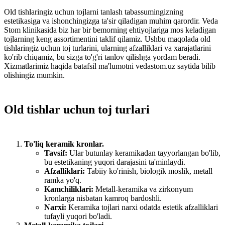
Old tishlaringiz uchun tojlarni tanlash tabassumingizning
estetikasiga va ishonchingizga ta'sir qiladigan muhim qarordir. Veda
Stom klinikasida biz har bir bemorning ehtiyojlariga mos keladigan
tojlarning keng assortimentini taklif qilamiz. Ushbu maqolada old
tishlaringiz uchun toj turlarini, ularning afzalliklari va xarajatlarini
ko'rib chiqamiz, bu sizga to'g'ri tanlov qilishga yordam beradi.
Xizmatlarimiz haqida batafsil ma'lumotni vedastom.uz saytida bilib
olishingiz mumkin.
Old tishlar uchun toj turlari
To'liq keramik kronlar.
Tavsif:
Ular butunlay keramikadan tayyorlangan bo'lib,
bu estetikaning yuqori darajasini ta'minlaydi.
Afzalliklari:
Tabiiy ko'rinish, biologik moslik, metall
ramka yo'q.
Kamchiliklari:
Metall-keramika va zirkonyum
kronlarga nisbatan kamroq bardoshli.
Narxi:
Keramika tojlari narxi odatda estetik afzalliklari
tufayli yuqori bo'ladi.