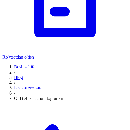
Ro'yxatdan o'tish
Bosh sahifa
/
Blog
/
Без категории
/
Old tishlar uchun toj turlari