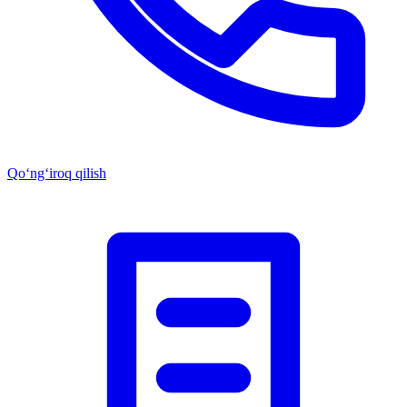
Qo‘ng‘iroq qilish