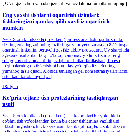
[ O‘zingiz uchun yanada qiziqarli va foydali ma’lumotlarni toping ]
Eng yaxshi tishlarni oqartirish tizimlari:
tishlaringizni qanday qilib xavfsiz oqartirish
mumkin
Veda Stom klinikasida (Toshkent) professional tish oqartirish - bu
sizning emalingizni uning tuzilishiga zarar yetkazmasdan 8-12 tusga
oqartirish imkonini beruvchi xavfsiz tibbiy protsedura. Uy sharoitida
agressiv usullardan farqli o'laroq, zamonaviy klinik tizimlar eng
so'nggi avlod lampalarining salqin nuri bilan faollashadi, bu esa
to'qimalarning qizib ketishini butunlay yo'q qiladi va dentinga
yumshoq ta'sir qiladi. Alohida tanlangan gel konsentratsiyalari izchil
estetikani kafolatlaydi […]
18/
Iyun
Ko'prik tojlari: tish protezlarining tasdiqlangan
usuli
Veda Stom klinikasida (Toshkent) tish ko'priklari bir yoki ikkita
qo'shni tish yo'qolgandan keyin bir qator tishlarning yaxlitligini
tiklashning ishonchli, klassik usuli bo'lib qolmoqda. Ushbu dizayn
to'liq chaynash funktsiyasi va estetikasini tezda tiklash imkonini